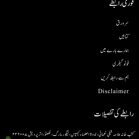
فوری رابطے
سر ورق
کتابیں
ہمارے بارے میں
فوٹو گیلری
ہم سے رابطہ کریں
Disclaimer
رابطے کی تفصیلات
کتب خانہ علامہ شبلی نعمانی، ندوۃ العلماء کیمپس، ٹیگور مارگ، لکھنؤ، اتر پردیش ۲۲۶۰۰۷