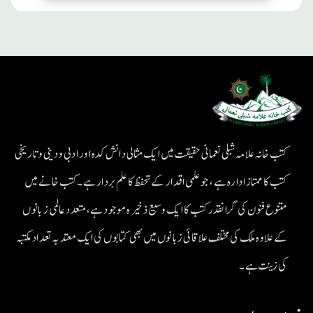
کتب خانہ علامہ شبلی نعمانی حقیقت میں ایک مثالی دانش کدہ اور ادبی ودینی و تاریخی
کتب کا ممتاز ادارہ ہے، جو علمی اقدار کے تحفظ کا علم بردار ہے۔کتب خانے میں
متنوع فنون کی گرانقدر کتب کا ایک وسیع ذخیرہ موجود ہے، متعدد عالمی زبانوں
کے علاوہ ملک کی مختلف علاقائی زبانوں میں بھی کتابوں کی ایک معتد بہ تعداد مکتبہ
کی زینت ہے۔