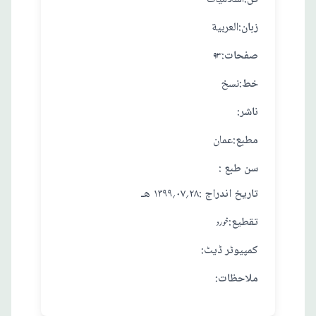
:زبان
العربية
:صفحات
۹۳
:خط
نسخ
:ناشر
:مطبع
عمان
: سن طبع
: تاريخ اندراج
٢٨؍٠٧؍١٣٩٩ هـ
:تقطيع
خورد
:کمپیوٹر ڈیٹ
:ملاحظات