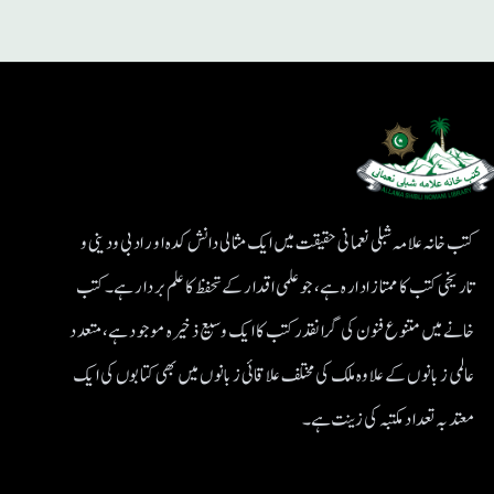
کتب خانہ علامہ شبلی نعمانی حقیقت میں ایک مثالی دانش کدہ اور ادبی ودینی و
تاریخی کتب کا ممتاز ادارہ ہے، جو علمی اقدار کے تحفظ کا علم بردار ہے۔کتب
خانے میں متنوع فنون کی گرانقدر کتب کا ایک وسیع ذخیرہ موجود ہے، متعدد
عالمی زبانوں کے علاوہ ملک کی مختلف علاقائی زبانوں میں بھی کتابوں کی ایک
معتد بہ تعداد مکتبہ کی زینت ہے۔