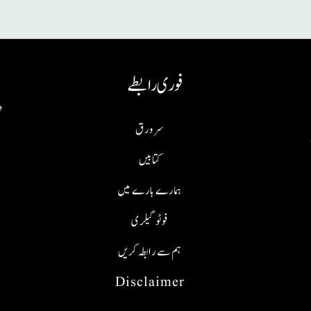
فوری رابطے
سر ورق
کتابیں
ہمارے بارے میں
فوٹو گیلری
ہم سے رابطہ کریں
Disclaimer