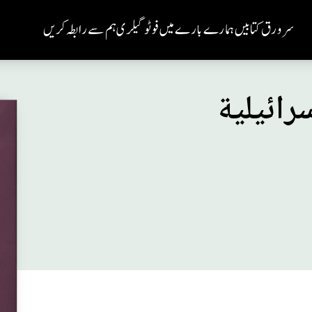
سر ورق
کتابیں
ہمارے بارے میں
فوٹو گیلری
ہم سے رابطہ کریں
رائيلية