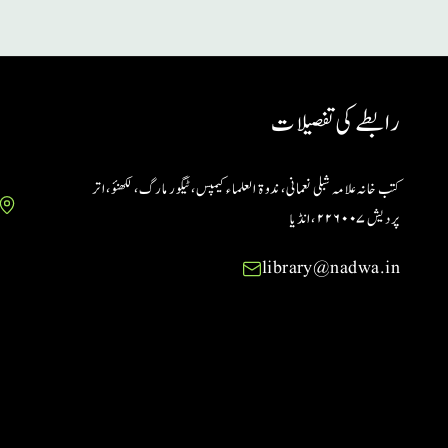
رابطے کی تفصیلات
کتب خانہ علامہ شبلی نعمانی، ندوۃ العلماء کیمپس، ٹیگور مارگ، لکھنؤ، اتر
پردیش ۲۲۶۰۰۷ ،انڈیا
library@nadwa.in