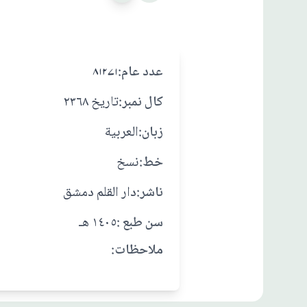
:عدد عام
۸۱۲۷۱
:کال نمبر
تاريخ ٢٣٦٨
:زبان
العربية
:خط
نسخ
:ناشر
دار القلم دمشق
: سن طبع
١٤٠٥ هـ
:ملاحظات