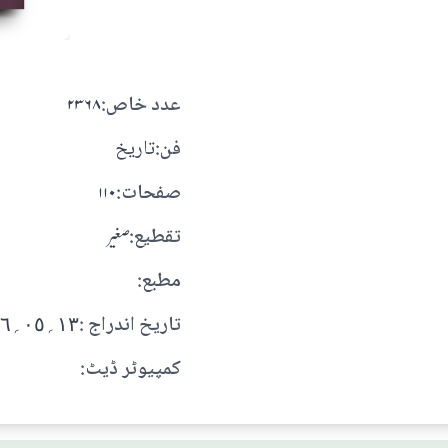
:عدد خاص
۲۳۶۸
:فن
تاريخ
:صفحات
۱۱۰
:تقطيع
صغير
:مطبع
: تاريخ اندراج
١٣؍٠٥؍١٤٠٦ هـ
:کمپیوٹر ڈیٹ