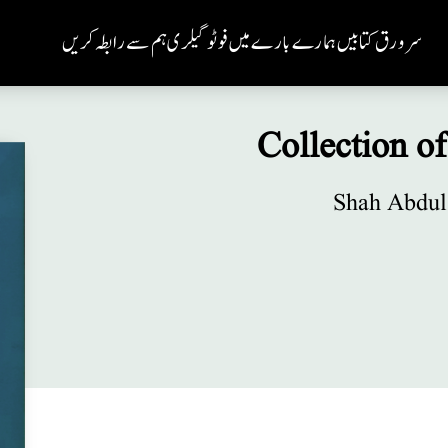
سر ورق
کتابیں
ہمارے بارے میں
فوٹو گیلری
ہم سے رابطہ کریں
Collection o
Shah Abdul