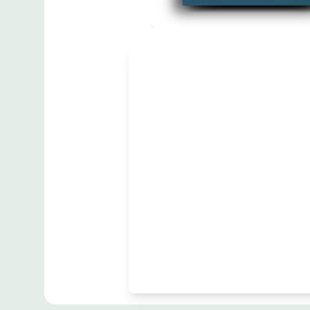
مطبوعات
Collection of
Oriental Works
زبان
:
English
Shah Abdul Qadir bin Malik [SHA]