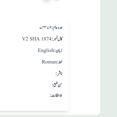
:عدد عام
۷۴۳۷۹
:کال نمبر
V2 SHA 1874
:زبان
English
:خط
Roman
:ناشر
: سن طبع
:ملاحظات