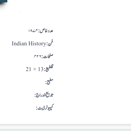
:عدد خاص
۱۸۷۴
:فن
Indian History
:صفحات
۴۲۶
:تقطيع
21 × 13
:مطبع
: تاريخ اندراج
:کمپیوٹر ڈیٹ