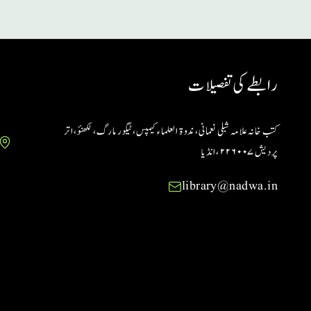
رابطے کی تفصیلات
کتب خانہ علامہ شبلی نعمانی، ندوۃ العلماء کیمپس، ٹیگور مارگ، لکھنؤ، اتر
پردیش ۲۲۶۰۰۷ ،انڈیا
library@nadwa.in