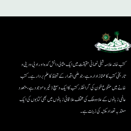
کتب خانہ علامہ شبلی نعمانی حقیقت میں ایک مثالی دانش کدہ اور ادبی ودینی و
تاریخی کتب کا ممتاز ادارہ ہے، جو علمی اقدار کے تحفظ کا علم بردار ہے۔کتب
خانے میں متنوع فنون کی گرانقدر کتب کا ایک وسیع ذخیرہ موجود ہے، متعدد
عالمی زبانوں کے علاوہ ملک کی مختلف علاقائی زبانوں میں بھی کتابوں کی ایک
معتد بہ تعداد مکتبہ کی زینت ہے۔