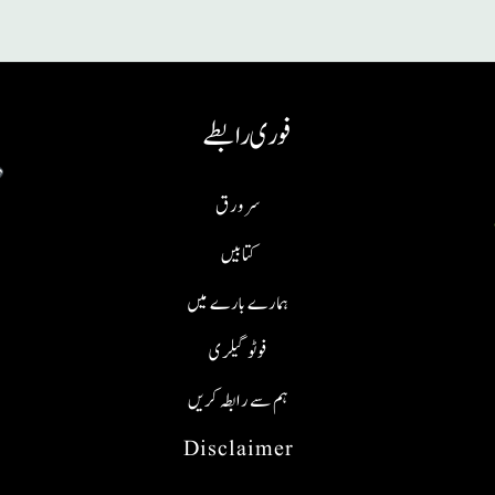
فوری رابطے
سر ورق
کتابیں
ہمارے بارے میں
فوٹو گیلری
ہم سے رابطہ کریں
Disclaimer