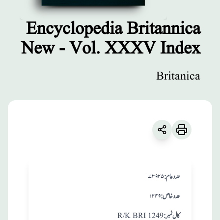
Encyclopedia Britannica
New - Vol. XXXV Index
مطبوعات
Encyclopedia
Britanica
Britannica New
- Vol. XXXV
Index
زبان
:
English
:عدد عام
۷۳۹۲۵
Britanica
:عدد خاص
۱۲۴۹
:کال نمبر
R/K BRI 1249