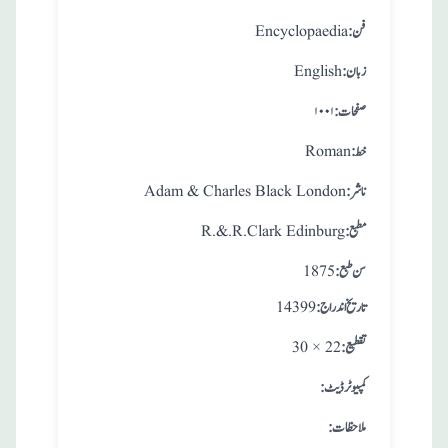
:فن
Encyclopaedia
:زبان
English
:صفحات
۱۰۰۱
:خط
Roman
:ناشر
Adam & Charles Black London
:مطبع
R.&.R.Clark Edinburg
: سن طبع
1875
: تاريخ اندراج
14399
:تقطيع
30 × 22
:کمپیوٹر ڈیٹ
:ملاحظات