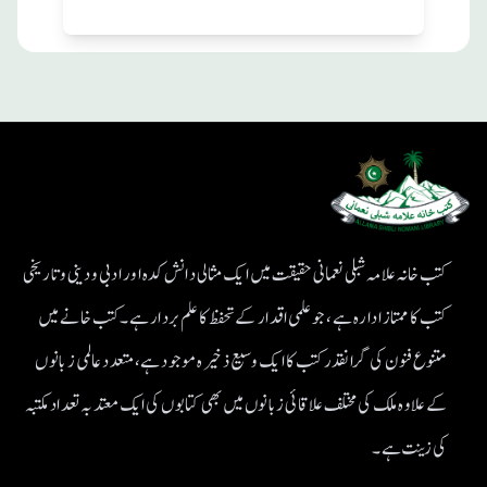
کتب خانہ علامہ شبلی نعمانی حقیقت میں ایک مثالی دانش کدہ اور ادبی ودینی و تاریخی
کتب کا ممتاز ادارہ ہے، جو علمی اقدار کے تحفظ کا علم بردار ہے۔کتب خانے میں
متنوع فنون کی گرانقدر کتب کا ایک وسیع ذخیرہ موجود ہے، متعدد عالمی زبانوں
کے علاوہ ملک کی مختلف علاقائی زبانوں میں بھی کتابوں کی ایک معتد بہ تعداد مکتبہ
کی زینت ہے۔