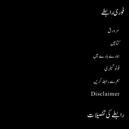
فوری رابطے
سر ورق
کتابیں
ہمارے بارے میں
فوٹو گیلری
ہم سے رابطہ کریں
Disclaimer
رابطے کی تفصیلات