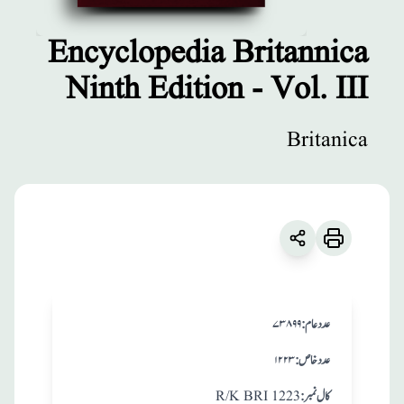
Encyclopedia Britannica
Ninth Edition - Vol. III
مطبوعات
Encyclopedia
Britanica
Britannica Ninth
Edition - Vol. III
زبان
:
English
Britanica
:عدد عام
۷۳۸۹۹
:عدد خاص
۱۲۲۳
:کال نمبر
R/K BRI 1223