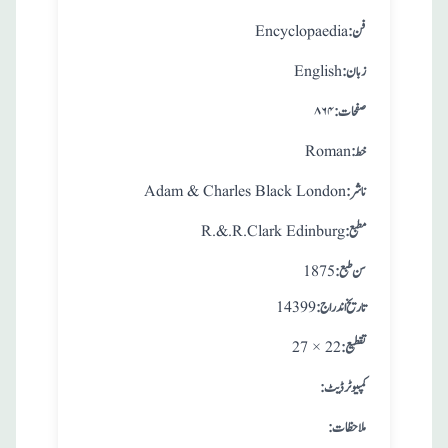
:فن
Encyclopaedia
:زبان
English
:صفحات
۸۶۴
:خط
Roman
:ناشر
Adam & Charles Black London
:مطبع
R.&.R.Clark Edinburg
: سن طبع
1875
: تاريخ اندراج
14399
:تقطيع
27 × 22
:کمپیوٹر ڈیٹ
:ملاحظات