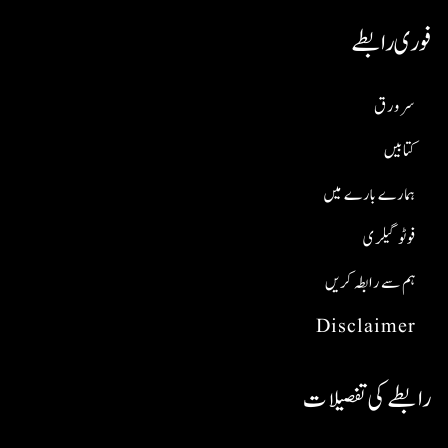
فوری رابطے
سر ورق
کتابیں
ہمارے بارے میں
فوٹو گیلری
ہم سے رابطہ کریں
Disclaimer
رابطے کی تفصیلات