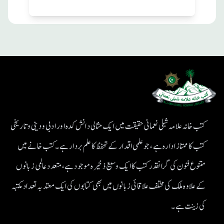
کتب خانہ علامہ شبلی نعمانی حقیقت میں ایک مثالی دانش کدہ اور ادبی ودینی و تاریخی
کتب کا ممتاز ادارہ ہے، جو علمی اقدار کے تحفظ کا علم بردار ہے۔کتب خانے میں
متنوع فنون کی گرانقدر کتب کا ایک وسیع ذخیرہ موجود ہے، متعدد عالمی زبانوں
کے علاوہ ملک کی مختلف علاقائی زبانوں میں بھی کتابوں کی ایک معتد بہ تعداد مکتبہ
کی زینت ہے۔