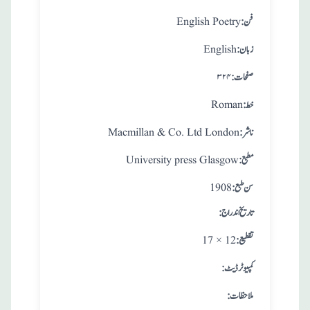
:فن
English Poetry
:زبان
English
:صفحات
۳۲۴
:خط
Roman
:ناشر
Macmillan & Co. Ltd London
:مطبع
University press Glasgow
: سن طبع
1908
: تاريخ اندراج
:تقطيع
17 × 12
:کمپیوٹر ڈیٹ
:ملاحظات