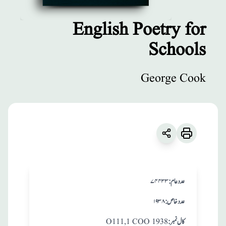
English Poetry for
Schools
مطبوعات
English Poetry
George Cook
for Schools
زبان
:
English
George Cook
:عدد عام
۷۴۴۳۳
:عدد خاص
۱۹۳۸
:کال نمبر
O111,1 COO 1938