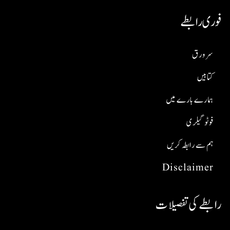
فوری رابطے
سر ورق
کتابیں
ہمارے بارے میں
فوٹو گیلری
ہم سے رابطہ کریں
Disclaimer
رابطے کی تفصیلات