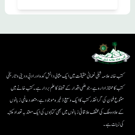
کتب خانہ علامہ شبلی نعمانی حقیقت میں ایک مثالی دانش کدہ اور ادبی ودینی و تاریخی
کتب کا ممتاز ادارہ ہے، جو علمی اقدار کے تحفظ کا علم بردار ہے۔کتب خانے میں
متنوع فنون کی گرانقدر کتب کا ایک وسیع ذخیرہ موجود ہے، متعدد عالمی زبانوں
کے علاوہ ملک کی مختلف علاقائی زبانوں میں بھی کتابوں کی ایک معتد بہ تعداد مکتبہ
کی زینت ہے۔