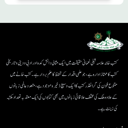
کتب خانہ علامہ شبلی نعمانی حقیقت میں ایک مثالی دانش کدہ اور ادبی ودینی و تاریخی
کتب کا ممتاز ادارہ ہے، جو علمی اقدار کے تحفظ کا علم بردار ہے۔کتب خانے میں
متنوع فنون کی گرانقدر کتب کا ایک وسیع ذخیرہ موجود ہے، متعدد عالمی زبانوں
کے علاوہ ملک کی مختلف علاقائی زبانوں میں بھی کتابوں کی ایک معتد بہ تعداد مکتبہ
کی زینت ہے۔