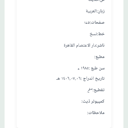
:زبان
العربية
:صفحات
۱۷۵
:خط
نسخ
:ناشر
دار الاعتصام القاهرة
:مطبع
: سن طبع
١٩٨٥ ء
: تاريخ اندراج
٠٦؍٠٧؍١٤٠٦ هـ
:تقطيع
صغير
:کمپیوٹر ڈیٹ
:ملاحظات