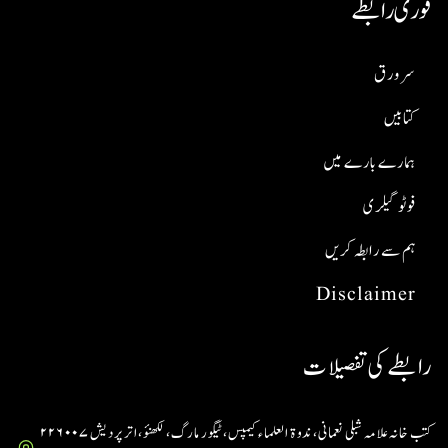
فوری رابطے
سر ورق
کتابیں
ہمارے بارے میں
فوٹو گیلری
ہم سے رابطہ کریں
Disclaimer
رابطے کی تفصیلات
کتب خانہ علامہ شبلی نعمانی، ندوۃ العلماء کیمپس، ٹیگور مارگ، لکھنؤ، اتر پردیش ۲۲۶۰۰۷