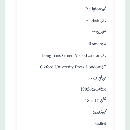
:فن
Religion
:زبان
English
:صفحات
۳۴۱
:خط
Roman
:ناشر
Longmans Green & Co.London
:مطبع
Oxford University Press London
: سن طبع
1832
: تاريخ اندراج
19056
:تقطيع
18 × 12
:کمپیوٹر ڈیٹ
:ملاحظات