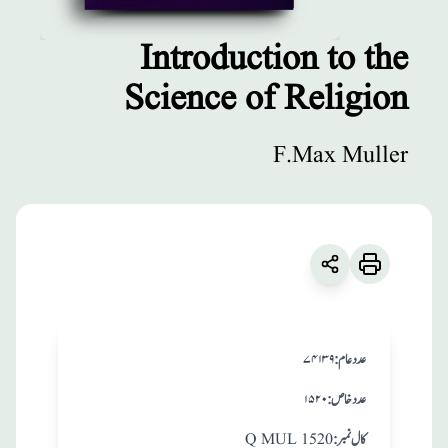
Introduction to the
Science of Religion
مطبوعات
Introduction to
F.Max Muller
the Science of
Religion
زبان
:
English
F.Max Muller
:عدد عام
۷۴۱۳۹
:عدد خاص
۱۵۲۰
:کال نمبر
Q MUL 1520