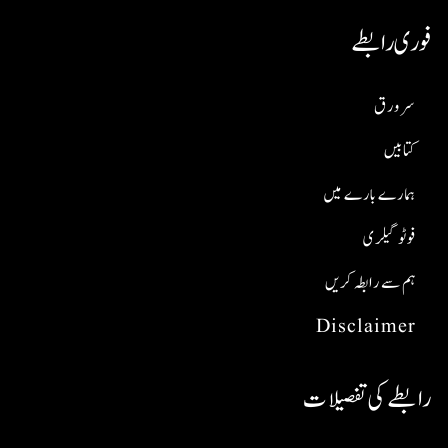
فوری رابطے
سر ورق
کتابیں
ہمارے بارے میں
فوٹو گیلری
ہم سے رابطہ کریں
Disclaimer
رابطے کی تفصیلات