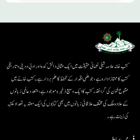
کتب خانہ علامہ شبلی نعمانی حقیقت میں ایک مثالی دانش کدہ اور ادبی ودینی و تاریخی
کتب کا ممتاز ادارہ ہے، جو علمی اقدار کے تحفظ کا علم بردار ہے۔کتب خانے میں
متنوع فنون کی گرانقدر کتب کا ایک وسیع ذخیرہ موجود ہے، متعدد عالمی زبانوں
کے علاوہ ملک کی مختلف علاقائی زبانوں میں بھی کتابوں کی ایک معتد بہ تعداد مکتبہ
کی زینت ہے۔