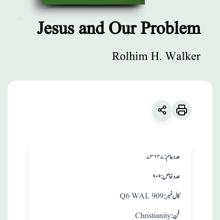
Jesus and Our Problem
مطبوعات
Rolhim H. Walker
Jesus and Our
Problem
زبان
:
English
Rolhim H. Walker
:عدد عام
۷۳۶۴۷
:عدد خاص
۹۰۹
:کال نمبر
Q6 WAL 909
:فن
Christianity