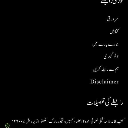
فوری رابطے
سر ورق
کتابیں
ہمارے بارے میں
فوٹو گیلری
ہم سے رابطہ کریں
Disclaimer
رابطے کی تفصیلات
کتب خانہ علامہ شبلی نعمانی، ندوۃ العلماء کیمپس، ٹیگور مارگ، لکھنؤ، اتر پردیش ۲۲۶۰۰۷