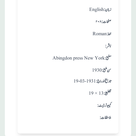
:زبان
English
:صفحات
۲۰۸
:خط
Roman
:ناشر
:مطبع
Abingdon press New York
: سن طبع
1930
: تاريخ اندراج
19-03-1931
:تقطيع
19 × 13
:کمپیوٹر ڈیٹ
:ملاحظات