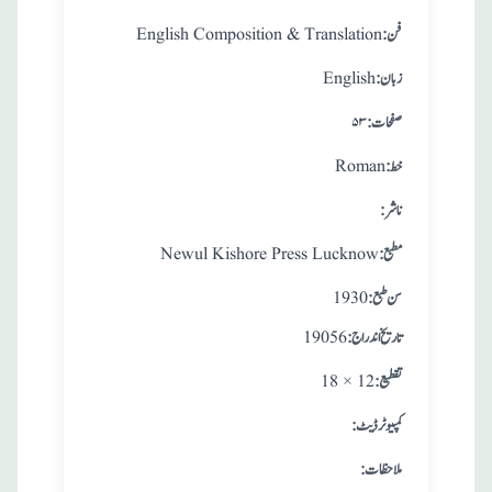
:فن
English Composition & Translation
:زبان
English
:صفحات
۵۳
:خط
Roman
:ناشر
:مطبع
Newul Kishore Press Lucknow
: سن طبع
1930
: تاريخ اندراج
19056
:تقطيع
18 × 12
:کمپیوٹر ڈیٹ
:ملاحظات