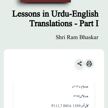
Lessons in Urdu-English
Translations - Part I
مطبوعات
Lessons in
Shri Ram Bhaskar
Urdu-English
Translations -
Part I
زبان
:
English
:عدد عام
۷۴۰۳۷
Shri Ram Bhaskar
:عدد خاص
۱۳۸۹
:کال نمبر
P111,7 BHA 1389