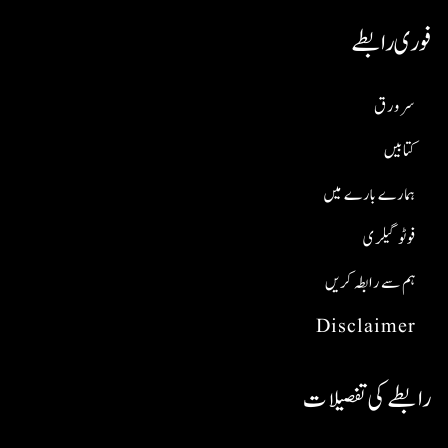
فوری رابطے
سر ورق
کتابیں
ہمارے بارے میں
فوٹو گیلری
ہم سے رابطہ کریں
Disclaimer
رابطے کی تفصیلات