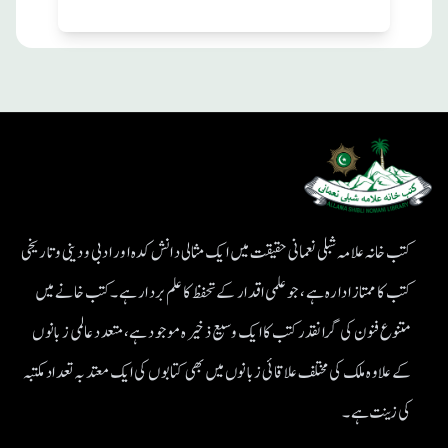
کتب خانہ علامہ شبلی نعمانی حقیقت میں ایک مثالی دانش کدہ اور ادبی ودینی و تاریخی
کتب کا ممتاز ادارہ ہے، جو علمی اقدار کے تحفظ کا علم بردار ہے۔کتب خانے میں
متنوع فنون کی گرانقدر کتب کا ایک وسیع ذخیرہ موجود ہے، متعدد عالمی زبانوں
کے علاوہ ملک کی مختلف علاقائی زبانوں میں بھی کتابوں کی ایک معتد بہ تعداد مکتبہ
کی زینت ہے۔