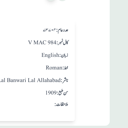
:عدد عام
۷۳۷۰۴
:کال نمبر
V MAC 984
:زبان
English
:خط
Roman
:ناشر
Lal Banwari Lal Allahabad
: سن طبع
1909
:ملاحظات