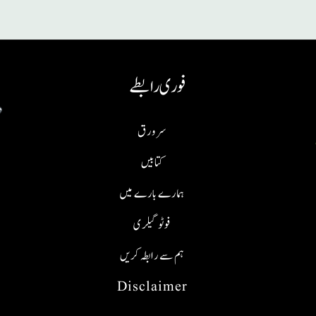
فوری رابطے
سر ورق
کتابیں
ہمارے بارے میں
فوٹو گیلری
ہم سے رابطہ کریں
Disclaimer