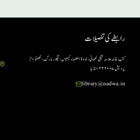
رابطے کی تفصیلات
کتب خانہ علامہ شبلی نعمانی، ندوۃ العلماء کیمپس، ٹیگور مارگ، لکھنؤ، اتر
پردیش ۲۲۶۰۰۷ ،انڈیا
library@nadwa.in