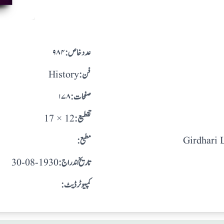
:عدد خاص
۹۸۴
:فن
History
:صفحات
۱۷۸
:تقطيع
17 × 12
Girdhari 
:مطبع
: تاريخ اندراج
30-08-1930
:کمپیوٹر ڈیٹ