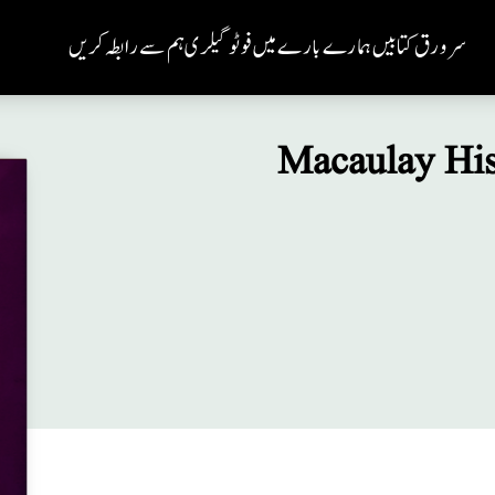
سر ورق
کتابیں
ہمارے بارے میں
فوٹو گیلری
ہم سے رابطہ کریں
Macaulay His