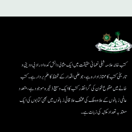
کتب خانہ علامہ شبلی نعمانی حقیقت میں ایک مثالی دانش کدہ اور ادبی ودینی و
تاریخی کتب کا ممتاز ادارہ ہے، جو علمی اقدار کے تحفظ کا علم بردار ہے۔کتب
خانے میں متنوع فنون کی گرانقدر کتب کا ایک وسیع ذخیرہ موجود ہے، متعدد
عالمی زبانوں کے علاوہ ملک کی مختلف علاقائی زبانوں میں بھی کتابوں کی ایک
معتد بہ تعداد مکتبہ کی زینت ہے۔