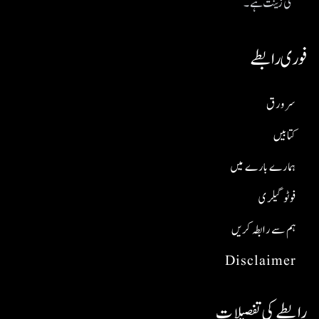
کی زینت ہے۔
فوری رابطے
سر ورق
کتابیں
ہمارے بارے میں
فوٹو گیلری
ہم سے رابطہ کریں
Disclaimer
رابطے کی تفصیلات