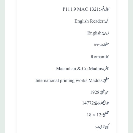
:کال نمبر
P111,9 MAC 1321
:فن
English Reader
:زبان
English
:صفحات
۱۴۴
:خط
Roman
:ناشر
Macmillan & Co.Madras
:مطبع
International printing works Madras
: سن طبع
1928
: تاريخ اندراج
14772
:تقطيع
18 × 12
:کمپیوٹر ڈیٹ