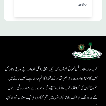
:ملاحظات
کتب خانہ علامہ شبلی نعمانی حقیقت میں ایک مثالی دانش کدہ اور ادبی ودینی و تاریخی
کتب کا ممتاز ادارہ ہے، جو علمی اقدار کے تحفظ کا علم بردار ہے۔کتب خانے میں
متنوع فنون کی گرانقدر کتب کا ایک وسیع ذخیرہ موجود ہے، متعدد عالمی زبانوں
کے علاوہ ملک کی مختلف علاقائی زبانوں میں بھی کتابوں کی ایک معتد بہ تعداد مکتبہ