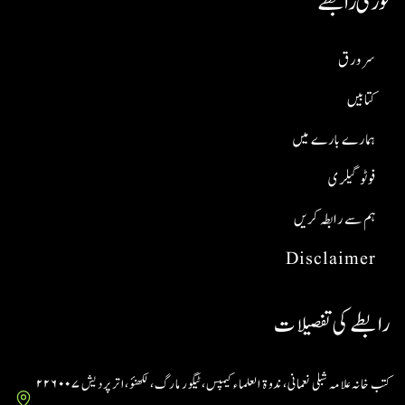
فوری رابطے
سر ورق
کتابیں
ہمارے بارے میں
فوٹو گیلری
ہم سے رابطہ کریں
Disclaimer
رابطے کی تفصیلات
کتب خانہ علامہ شبلی نعمانی، ندوۃ العلماء کیمپس، ٹیگور مارگ، لکھنؤ، اتر پردیش ۲۲۶۰۰۷