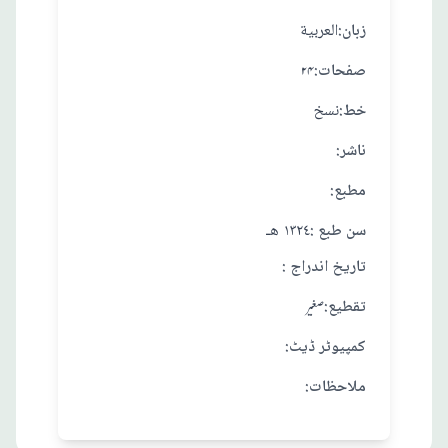
:زبان
العربية
:صفحات
۲۴
:خط
نسخ
:ناشر
:مطبع
: سن طبع
١٣٢٤ هـ
: تاريخ اندراج
:تقطيع
صغير
:کمپیوٹر ڈیٹ
:ملاحظات