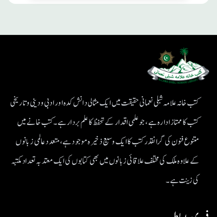
کتب خانہ علامہ شبلی نعمانی حقیقت میں ایک مثالی دانش کدہ اور ادبی ودینی و تاریخی
کتب کا ممتاز ادارہ ہے، جو علمی اقدار کے تحفظ کا علم بردار ہے۔کتب خانے میں
متنوع فنون کی گرانقدر کتب کا ایک وسیع ذخیرہ موجود ہے، متعدد عالمی زبانوں
کے علاوہ ملک کی مختلف علاقائی زبانوں میں بھی کتابوں کی ایک معتد بہ تعداد مکتبہ
کی زینت ہے۔