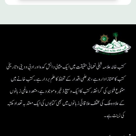
کتب خانہ علامہ شبلی نعمانی حقیقت میں ایک مثالی دانش کدہ اور ادبی ودینی و تاریخی
کتب کا ممتاز ادارہ ہے، جو علمی اقدار کے تحفظ کا علم بردار ہے۔کتب خانے میں
متنوع فنون کی گرانقدر کتب کا ایک وسیع ذخیرہ موجود ہے، متعدد عالمی زبانوں
کے علاوہ ملک کی مختلف علاقائی زبانوں میں بھی کتابوں کی ایک معتد بہ تعداد مکتبہ
کی زینت ہے۔