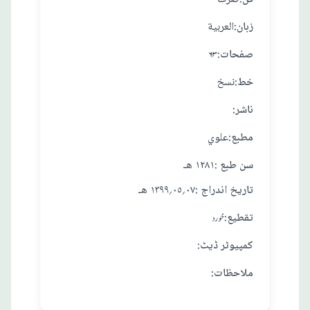
:زبان
العربية
:صفحات
۶۳
:خط
نسخ
:ناشر
:مطبع
علوي
: سن طبع
١٢٨١ هـ
: تاريخ اندراج
٠٧؍٠٥؍١٣٩٩ هـ
:تقطيع
خورد
:کمپیوٹر ڈیٹ
:ملاحظات