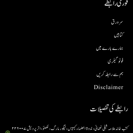
فوری رابطے
سر ورق
کتابیں
ہمارے بارے میں
فوٹو گیلری
ہم سے رابطہ کریں
Disclaimer
رابطے کی تفصیلات
کتب خانہ علامہ شبلی نعمانی، ندوۃ العلماء کیمپس، ٹیگور مارگ، لکھنؤ، اتر پردیش ۲۲۶۰۰۷