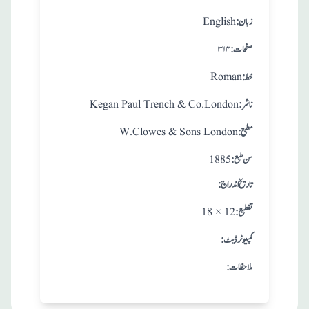
:زبان
English
:صفحات
۳۱۴
:خط
Roman
:ناشر
Kegan Paul Trench & Co.London
:مطبع
W.Clowes & Sons London
: سن طبع
1885
: تاريخ اندراج
:تقطيع
18 × 12
:کمپیوٹر ڈیٹ
:ملاحظات