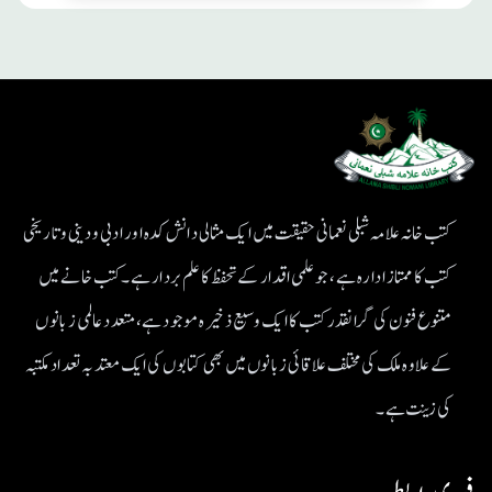
کتب خانہ علامہ شبلی نعمانی حقیقت میں ایک مثالی دانش کدہ اور ادبی ودینی و تاریخی
کتب کا ممتاز ادارہ ہے، جو علمی اقدار کے تحفظ کا علم بردار ہے۔کتب خانے میں
متنوع فنون کی گرانقدر کتب کا ایک وسیع ذخیرہ موجود ہے، متعدد عالمی زبانوں
کے علاوہ ملک کی مختلف علاقائی زبانوں میں بھی کتابوں کی ایک معتد بہ تعداد مکتبہ
کی زینت ہے۔