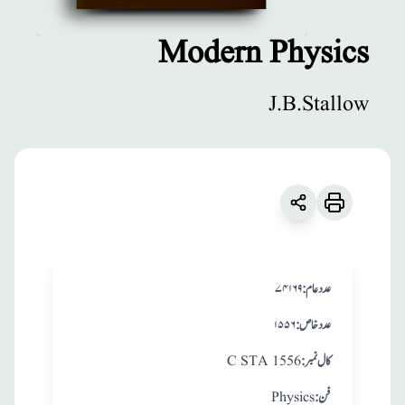
Modern Physics
مطبوعات
J.B.Stallow
Modern Physics
زبان
:
English
J.B.Stallow
:عدد عام
۷۴۱۶۹
:عدد خاص
۱۵۵۶
:کال نمبر
C STA 1556
:فن
Physics