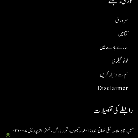
فوری رابطے
سر ورق
کتابیں
ہمارے بارے میں
فوٹو گیلری
ہم سے رابطہ کریں
Disclaimer
رابطے کی تفصیلات
کتب خانہ علامہ شبلی نعمانی، ندوۃ العلماء کیمپس، ٹیگور مارگ، لکھنؤ، اتر پردیش ۲۲۶۰۰۷