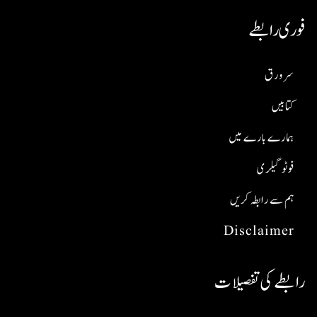
فوری رابطے
سر ورق
کتابیں
ہمارے بارے میں
فوٹو گیلری
ہم سے رابطہ کریں
Disclaimer
رابطے کی تفصیلات