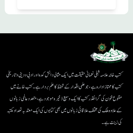
کتب خانہ علامہ شبلی نعمانی حقیقت میں ایک مثالی دانش کدہ اور ادبی ودینی و تاریخی
کتب کا ممتاز ادارہ ہے، جو علمی اقدار کے تحفظ کا علم بردار ہے۔کتب خانے میں
متنوع فنون کی گرانقدر کتب کا ایک وسیع ذخیرہ موجود ہے، متعدد عالمی زبانوں
کے علاوہ ملک کی مختلف علاقائی زبانوں میں بھی کتابوں کی ایک معتد بہ تعداد مکتبہ
کی زینت ہے۔