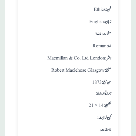
:فن
Ethics
:زبان
English
:صفحات
۶۷۵
:خط
Roman
:ناشر
Macmillan & Co. Ltd London
:مطبع
Robert Maclehose Glasgow
: سن طبع
1873
: تاريخ اندراج
:تقطيع
21 × 14
:کمپیوٹر ڈیٹ
:ملاحظات