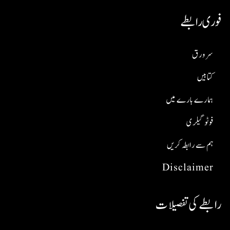
فوری رابطے
سر ورق
کتابیں
ہمارے بارے میں
فوٹو گیلری
ہم سے رابطہ کریں
Disclaimer
رابطے کی تفصیلات