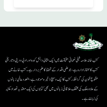
کتب خانہ علامہ شبلی نعمانی حقیقت میں ایک مثالی دانش کدہ اور ادبی ودینی و تاریخی
کتب کا ممتاز ادارہ ہے، جو علمی اقدار کے تحفظ کا علم بردار ہے۔کتب خانے میں
متنوع فنون کی گرانقدر کتب کا ایک وسیع ذخیرہ موجود ہے، متعدد عالمی زبانوں
کے علاوہ ملک کی مختلف علاقائی زبانوں میں بھی کتابوں کی ایک معتد بہ تعداد مکتبہ
کی زینت ہے۔