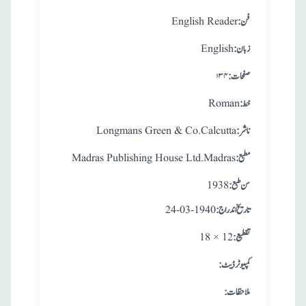
:فن
English Reader
:زبان
English
:صفحات
۱۳۴
:خط
Roman
:ناشر
Longmans Green & Co.Calcutta
:مطبع
Madras Publishing House Ltd.Madras
: سن طبع
1938
: تاريخ اندراج
24-03-1940
:تقطيع
18 × 12
:کمپیوٹر ڈیٹ
:ملاحظات