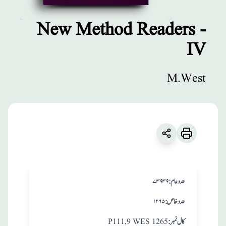
New Method Readers -
IV
مطبوعات
New Method
M.West
Readers - IV
زبان
:
English
M.West
:عدد عام
۷۳۹۳۹
:عدد خاص
۱۲۶۵
:کال نمبر
P111,9 WES 1265