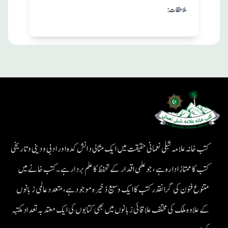
:ملاحظات
کتب خانہ علامہ شبلی نعمانی حقیقت میں ایک مثالی دانش کدہ اور ادبی ودینی و تاریخی
کتب کا ممتاز ادارہ ہے، جو علمی اقدار کے تحفظ کا علم بردار ہے۔کتب خانے میں
متنوع فنون کی گرانقدر کتب کا ایک وسیع ذخیرہ موجود ہے، متعدد عالمی زبانوں
کے علاوہ ملک کی مختلف علاقائی زبانوں میں بھی کتابوں کی ایک معتد بہ تعداد مکتبہ