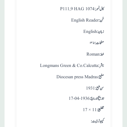
:کال نمبر
P111,9 HAG 1074
:فن
English Reader
:زبان
English
:صفحات
۱۳۵
:خط
Roman
:ناشر
Longmans Green & Co.Calcutta
:مطبع
Diocesan press Madras
: سن طبع
1931
: تاريخ اندراج
17-04-1936
:تقطيع
17 × 11
:کمپیوٹر ڈیٹ