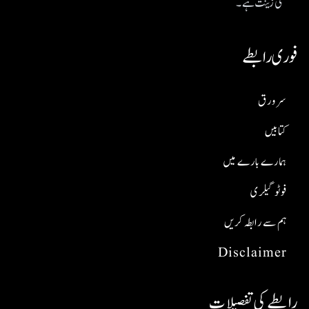
کی زینت ہے۔
فوری رابطے
سر ورق
کتابیں
ہمارے بارے میں
فوٹو گیلری
ہم سے رابطہ کریں
Disclaimer
رابطے کی تفصیلات