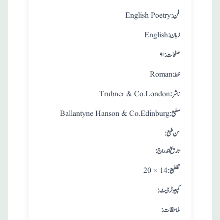
:فن
English Poetry
:زبان
English
:صفحات
۹۱
:خط
Roman
:ناشر
Trubner & Co.London
:مطبع
Ballantyne Hanson & Co.Edinburg
: سن طبع
: تاريخ اندراج
:تقطيع
20 × 14
:کمپیوٹر ڈیٹ
:ملاحظات