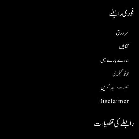
فوری رابطے
سر ورق
کتابیں
ہمارے بارے میں
فوٹو گیلری
ہم سے رابطہ کریں
Disclaimer
رابطے کی تفصیلات