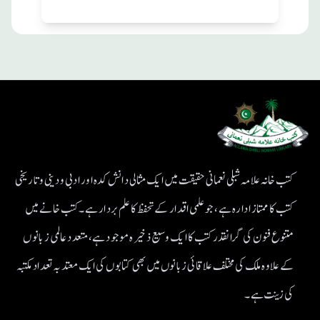
کتب خانہ علامہ شبلی نعمانی حقیقت میں ایک مثالی دانش کدہ اور ادبی ودینی و تاریخی
کتب کا ممتاز ادارہ ہے، جو علمی اقدار کے تحفظ کا علم بردار ہے۔کتب خانے میں
متنوع فنون کی گرانقدر کتب کا ایک وسیع ذخیرہ موجود ہے، متعدد عالمی زبانوں
کے علاوہ ملک کی مختلف علاقائی زبانوں میں بھی کتابوں کی ایک معتد بہ تعداد مکتبہ
کی زینت ہے۔