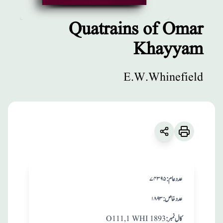
Quatrains of Omar
Khayyam
مطبوعات
Quatrains of
E.W.Whinefield
Omar Khayyam
زبان
:
English
E.W.Whinefield
:عدد عام
۷۴۳۹۵
:عدد خاص
۱۸۹۳
:کال نمبر
O111,1 WHI 1893