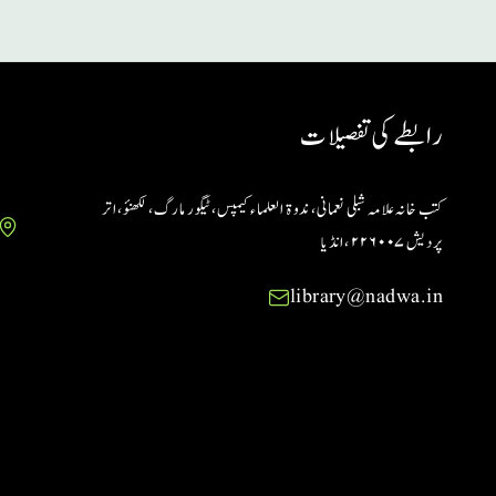
رابطے کی تفصیلات
کتب خانہ علامہ شبلی نعمانی، ندوۃ العلماء کیمپس، ٹیگور مارگ، لکھنؤ، اتر
پردیش ۲۲۶۰۰۷ ،انڈیا
library@nadwa.in