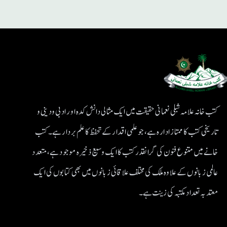
کتب خانہ علامہ شبلی نعمانی حقیقت میں ایک مثالی دانش کدہ اور ادبی ودینی و
تاریخی کتب کا ممتاز ادارہ ہے، جو علمی اقدار کے تحفظ کا علم بردار ہے۔کتب
خانے میں متنوع فنون کی گرانقدر کتب کا ایک وسیع ذخیرہ موجود ہے، متعدد
عالمی زبانوں کے علاوہ ملک کی مختلف علاقائی زبانوں میں بھی کتابوں کی ایک
معتد بہ تعداد مکتبہ کی زینت ہے۔