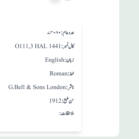
:عدد عام
۷۴۰۸۰
:کال نمبر
O111,3 HAL 1441
:زبان
English
:خط
Roman
:ناشر
G.Bell & Sons London
: سن طبع
1912
:ملاحظات