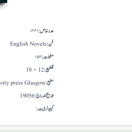
:عدد خاص
۱۴۴۱
:فن
English Novels
:صفحات
۱۵۲
:تقطيع
18 × 12
:مطبع
sity press Glasgow
: تاريخ اندراج
19056
:کمپیوٹر ڈیٹ