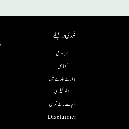
فوری رابطے
سر ورق
کتابیں
ہمارے بارے میں
فوٹو گیلری
ہم سے رابطہ کریں
Disclaimer