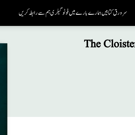
سر ورق
کتابیں
ہمارے بارے میں
فوٹو گیلری
ہم سے رابطہ کریں
The Cloiste