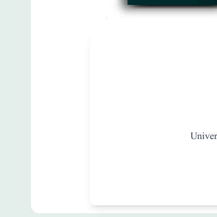
مطبوعات
The Cloister and
the Hearth
زبان
:
English
Univer
A.E.Hall