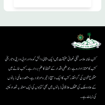
کتب خانہ علامہ شبلی نعمانی حقیقت میں ایک مثالی دانش کدہ اور ادبی ودینی و تاریخی
کتب کا ممتاز ادارہ ہے، جو علمی اقدار کے تحفظ کا علم بردار ہے۔کتب خانے میں
متنوع فنون کی گرانقدر کتب کا ایک وسیع ذخیرہ موجود ہے، متعدد عالمی زبانوں
کے علاوہ ملک کی مختلف علاقائی زبانوں میں بھی کتابوں کی ایک معتد بہ تعداد مکتبہ
کی زینت ہے۔