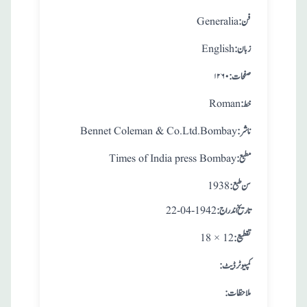
:فن
Generalia
:زبان
English
:صفحات
۱۲۶۰
:خط
Roman
:ناشر
Bennet Coleman & Co.Ltd.Bombay
:مطبع
Times of India press Bombay
: سن طبع
1938
: تاريخ اندراج
22-04-1942
:تقطيع
18 × 12
:کمپیوٹر ڈیٹ
:ملاحظات