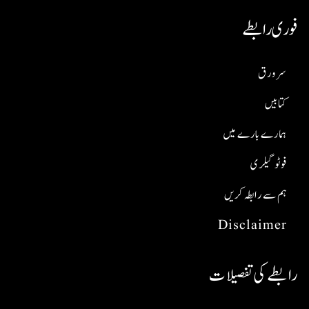
فوری رابطے
سر ورق
کتابیں
ہمارے بارے میں
فوٹو گیلری
ہم سے رابطہ کریں
Disclaimer
رابطے کی تفصیلات