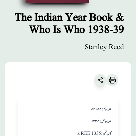
The Indian Year Book &
Who Is Who 1938-39
مطبوعات
The Indian Year
Stanley Reed
Book & Who Is
Who 1938-39
زبان
:
English
Stanley Reed
:عدد عام
۷۳۹۸۸
:عدد خاص
۱۳۳۵
:کال نمبر
z REE 1335