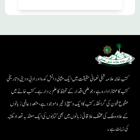
کتب خانہ علامہ شبلی نعمانی حقیقت میں ایک مثالی دانش کدہ اور ادبی ودینی و تاریخی
کتب کا ممتاز ادارہ ہے، جو علمی اقدار کے تحفظ کا علم بردار ہے۔کتب خانے میں
متنوع فنون کی گرانقدر کتب کا ایک وسیع ذخیرہ موجود ہے، متعدد عالمی زبانوں
کے علاوہ ملک کی مختلف علاقائی زبانوں میں بھی کتابوں کی ایک معتد بہ تعداد مکتبہ
کی زینت ہے۔