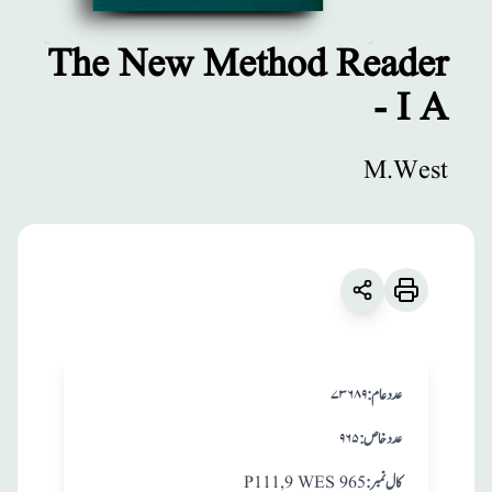
The New Method Reader
- I A
مطبوعات
The New
M.West
Method Reader -
I A
زبان
:
English
M.West
:عدد عام
۷۳۶۸۹
:عدد خاص
۹۶۵
:کال نمبر
P111,9 WES 965