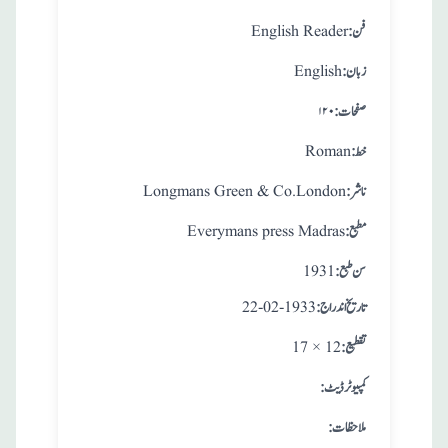
:فن
English Reader
:زبان
English
:صفحات
۱۲۰
:خط
Roman
:ناشر
Longmans Green & Co.London
:مطبع
Everymans press Madras
: سن طبع
1931
: تاريخ اندراج
22-02-1933
:تقطيع
17 × 12
:کمپیوٹر ڈیٹ
:ملاحظات