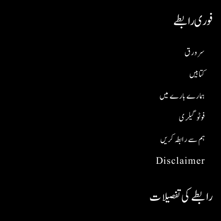
فوری رابطے
سر ورق
کتابیں
ہمارے بارے میں
فوٹو گیلری
ہم سے رابطہ کریں
Disclaimer
رابطے کی تفصیلات