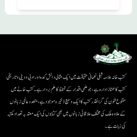
کتب خانہ علامہ شبلی نعمانی حقیقت میں ایک مثالی دانش کدہ اور ادبی ودینی و تاریخی
کتب کا ممتاز ادارہ ہے، جو علمی اقدار کے تحفظ کا علم بردار ہے۔کتب خانے میں
متنوع فنون کی گرانقدر کتب کا ایک وسیع ذخیرہ موجود ہے، متعدد عالمی زبانوں
کے علاوہ ملک کی مختلف علاقائی زبانوں میں بھی کتابوں کی ایک معتد بہ تعداد مکتبہ
کی زینت ہے۔