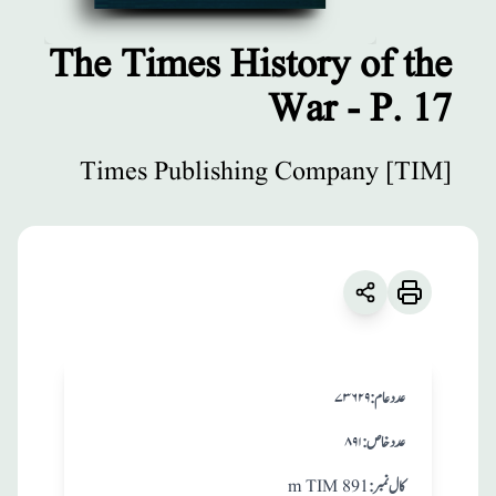
The Times History of the
War - P. 17
مطبوعات
The Times
Times Publishing Company [TIM]
History of the
War - P. 17
زبان
:
English
Times Publishing Company [TIM]
:عدد عام
۷۳۶۲۹
:عدد خاص
۸۹۱
:کال نمبر
m TIM 891