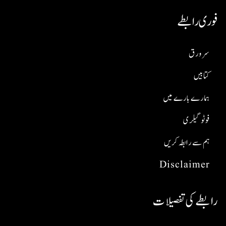
فوری رابطے
سر ورق
کتابیں
ہمارے بارے میں
فوٹو گیلری
ہم سے رابطہ کریں
Disclaimer
رابطے کی تفصیلات