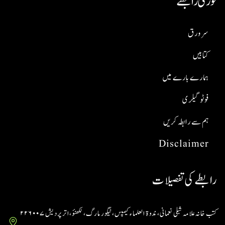
فوری رابطے
سر ورق
کتابیں
ہمارے بارے میں
فوٹو گیلری
ہم سے رابطہ کریں
Disclaimer
رابطے کی تفصیلات
کتب خانہ علامہ شبلی نعمانی، ندوۃ العلماء کیمپس، ٹیگور مارگ، لکھنؤ، اتر پردیش ۲۲۶۰۰۷