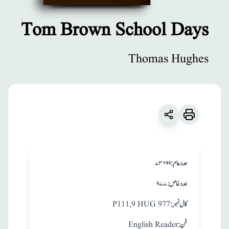
Tom Brown School Days
مطبوعات
Thomas Hughes
Tom Brown
School Days
زبان
:
English
Thomas Hughes
:عدد عام
۷۳۶۹۹
:عدد خاص
۹۷۷
:کال نمبر
P111,9 HUG 977
:فن
English Reader