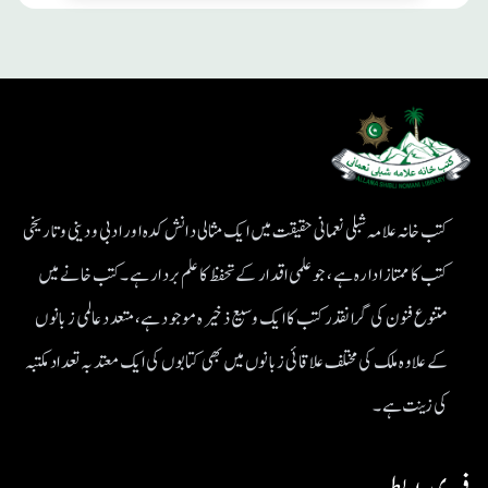
کتب خانہ علامہ شبلی نعمانی حقیقت میں ایک مثالی دانش کدہ اور ادبی ودینی و تاریخی
کتب کا ممتاز ادارہ ہے، جو علمی اقدار کے تحفظ کا علم بردار ہے۔کتب خانے میں
متنوع فنون کی گرانقدر کتب کا ایک وسیع ذخیرہ موجود ہے، متعدد عالمی زبانوں
کے علاوہ ملک کی مختلف علاقائی زبانوں میں بھی کتابوں کی ایک معتد بہ تعداد مکتبہ
کی زینت ہے۔