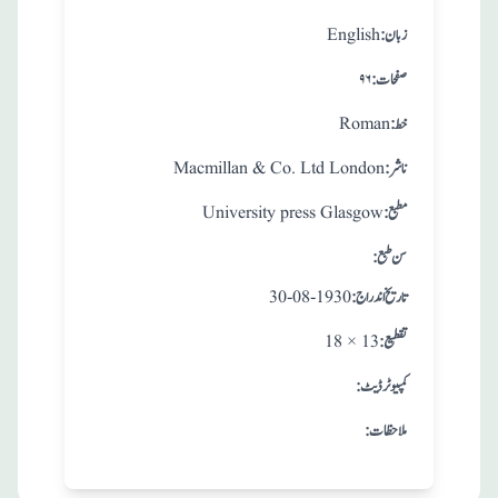
:زبان
English
:صفحات
۹۶
:خط
Roman
:ناشر
Macmillan & Co. Ltd London
:مطبع
University press Glasgow
: سن طبع
: تاريخ اندراج
30-08-1930
:تقطيع
18 × 13
:کمپیوٹر ڈیٹ
:ملاحظات