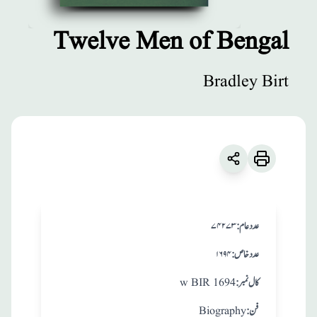
Twelve Men of Bengal
مطبوعات
Bradley Birt
Twelve Men of
Bengal
زبان
:
English
Bradley Birt
:عدد عام
۷۴۲۷۳
:عدد خاص
۱۶۹۴
:کال نمبر
w BIR 1694
:فن
Biography