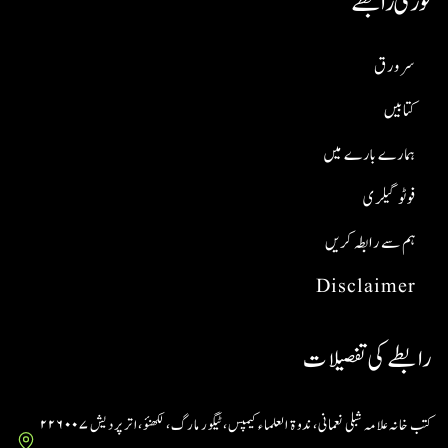
فوری رابطے
سر ورق
کتابیں
ہمارے بارے میں
فوٹو گیلری
ہم سے رابطہ کریں
Disclaimer
رابطے کی تفصیلات
کتب خانہ علامہ شبلی نعمانی، ندوۃ العلماء کیمپس، ٹیگور مارگ، لکھنؤ، اتر پردیش ۲۲۶۰۰۷