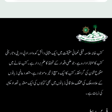
کتب خانہ علامہ شبلی نعمانی حقیقت میں ایک مثالی دانش کدہ اور ادبی ودینی و تاریخی
کتب کا ممتاز ادارہ ہے، جو علمی اقدار کے تحفظ کا علم بردار ہے۔کتب خانے میں
متنوع فنون کی گرانقدر کتب کا ایک وسیع ذخیرہ موجود ہے، متعدد عالمی زبانوں
کے علاوہ ملک کی مختلف علاقائی زبانوں میں بھی کتابوں کی ایک معتد بہ تعداد مکتبہ
کی زینت ہے۔