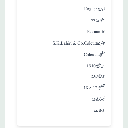
:زبان
English
:صفحات
۲۴۹
:خط
Roman
:ناشر
S.K.Lahiri & Co.Calcutta
:مطبع
Calcutta
: سن طبع
1910
: تاريخ اندراج
:تقطيع
18 × 12
:کمپیوٹر ڈیٹ
:ملاحظات