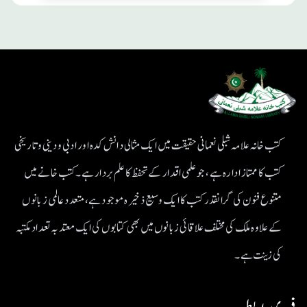
کتب خانہ علامہ شبلی نعمانی حقیقت میں ایک مثالی دانش کدہ اور ادبی ودینی و تاریخی
کتب کا ممتاز ادارہ ہے، جو علمی اقدار کے تحفظ کا علم بردار ہے۔کتب خانے میں
متنوع فنون کی گرانقدر کتب کا ایک وسیع ذخیرہ موجود ہے، متعدد عالمی زبانوں
کے علاوہ ملک کی مختلف علاقائی زبانوں میں بھی کتابوں کی ایک معتد بہ تعداد مکتبہ
کی زینت ہے۔