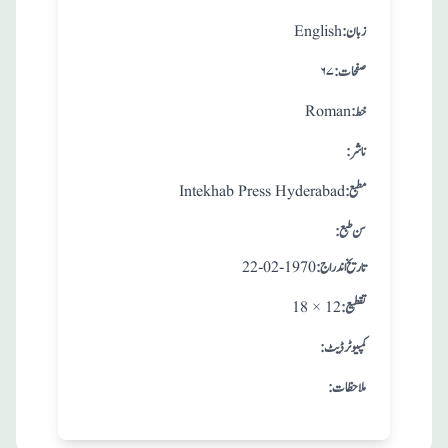
:زبان
English
:صفحات
۶۷
:خط
Roman
:ناشر
:مطبع
Intekhab Press Hyderabad
: سن طبع
: تاريخ اندراج
22-02-1970
:تقطيع
18 × 12
:کمپیوٹر ڈیٹ
:ملاحظات