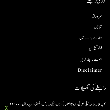
فوری رابطے
سر ورق
کتابیں
ہمارے بارے میں
فوٹو گیلری
ہم سے رابطہ کریں
Disclaimer
رابطے کی تفصیلات
کتب خانہ علامہ شبلی نعمانی، ندوۃ العلماء کیمپس، ٹیگور مارگ، لکھنؤ، اتر پردیش ۲۲۶۰۰۷