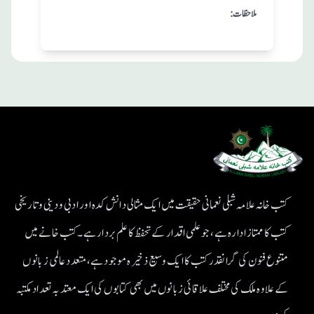
:ملاحظات
کتب خانہ علامہ شبلی نعمانی حقیقت میں ایک مثالی دانش کدہ اور ادبی ودینی و تاریخی
کتب کا ممتاز ادارہ ہے، جو علمی اقدار کے تحفظ کا علم بردار ہے۔کتب خانے میں
متنوع فنون کی گرانقدر کتب کا ایک وسیع ذخیرہ موجود ہے، متعدد عالمی زبانوں
کے علاوہ ملک کی مختلف علاقائی زبانوں میں بھی کتابوں کی ایک معتد بہ تعداد مکتبہ