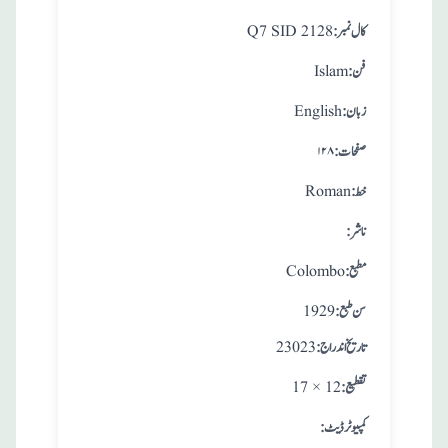
:کال نمبر
Q7 SID 2128
:فن
Islam
:زبان
English
:صفحات
۱۲۸
:خط
Roman
:ناشر
:مطبع
Colombo
: سن طبع
1929
: تاريخ اندراج
23023
:تقطيع
17 × 12
:کمپیوٹر ڈیٹ