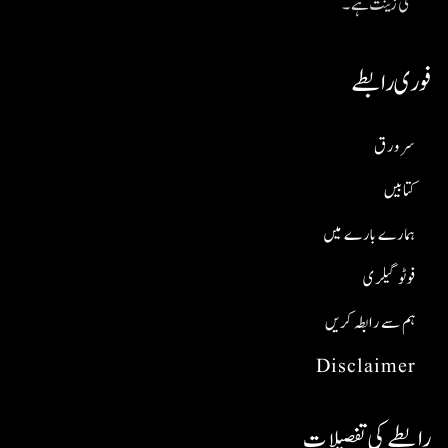
کی زینت ہے۔
فوری رابطے
سر ورق
کتابیں
ہمارے بارے میں
فوٹو گیلری
ہم سے رابطہ کریں
Disclaimer
رابطے کی تفصیلات