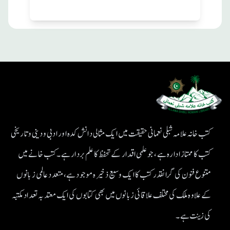
کتب خانہ علامہ شبلی نعمانی حقیقت میں ایک مثالی دانش کدہ اور ادبی ودینی و تاریخی
کتب کا ممتاز ادارہ ہے، جو علمی اقدار کے تحفظ کا علم بردار ہے۔کتب خانے میں
متنوع فنون کی گرانقدر کتب کا ایک وسیع ذخیرہ موجود ہے، متعدد عالمی زبانوں
کے علاوہ ملک کی مختلف علاقائی زبانوں میں بھی کتابوں کی ایک معتد بہ تعداد مکتبہ
کی زینت ہے۔