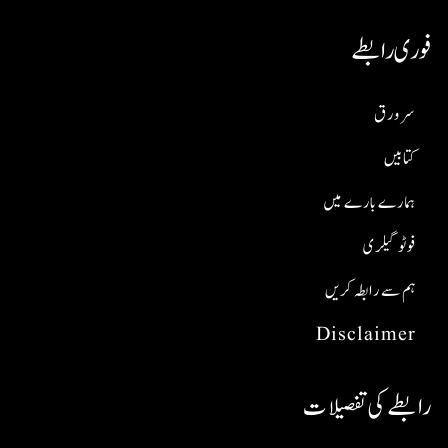
فوری رابطے
سر ورق
کتابیں
ہمارے بارے میں
فوٹو گیلری
ہم سے رابطہ کریں
Disclaimer
رابطے کی تفصیلات