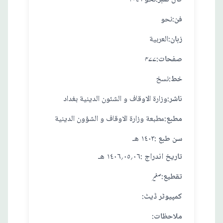
:فن
نحو
:زبان
العربية
:صفحات
۴۷۷
:خط
نسخ
:ناشر
وزارة الاوقاف و الشئون الدينية بغداد
:مطبع
مطبعة وزارة الاوقاف و الشؤون الدينية
: سن طبع
١٤٠٣ هـ
: تاريخ اندراج
٠٦؍٠٥؍١٤٠٦ هـ
:تقطيع
صغير
:کمپیوٹر ڈیٹ
:ملاحظات