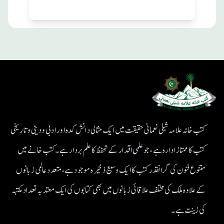
کتب خانہ علامہ شبلی نعمانی حقیقت میں ایک مثالی دانش کدہ اور ادبی ودینی و تاریخی
کتب کا ممتاز ادارہ ہے، جو علمی اقدار کے تحفظ کا علم بردار ہے۔کتب خانے میں
متنوع فنون کی گرانقدر کتب کا ایک وسیع ذخیرہ موجود ہے، متعدد عالمی زبانوں
کے علاوہ ملک کی مختلف علاقائی زبانوں میں بھی کتابوں کی ایک معتد بہ تعداد مکتبہ
کی زینت ہے۔