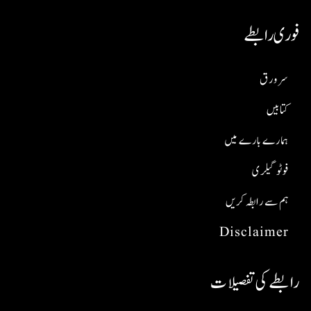
فوری رابطے
سر ورق
کتابیں
ہمارے بارے میں
فوٹو گیلری
ہم سے رابطہ کریں
Disclaimer
رابطے کی تفصیلات