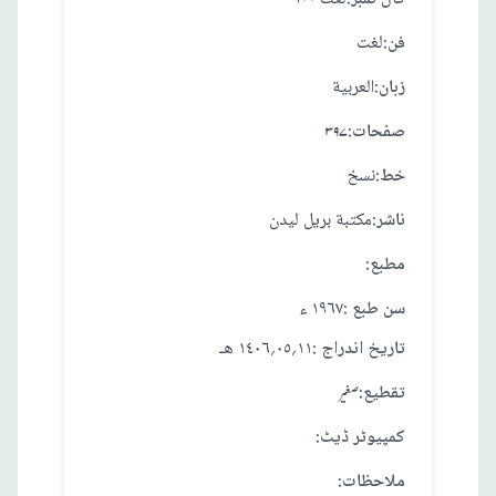
:فن
لغت
:زبان
العربية
:صفحات
۳۹۷
:خط
نسخ
:ناشر
مكتبة بريل ليدن
:مطبع
: سن طبع
١٩٦٧ ء
: تاريخ اندراج
١١؍٠٥؍١٤٠٦ هـ
:تقطيع
صغير
:کمپیوٹر ڈیٹ
:ملاحظات