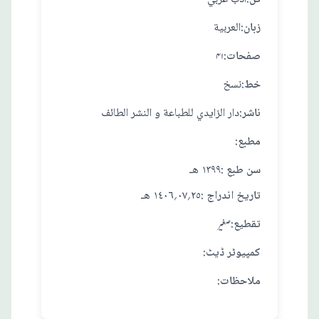
:زبان
العربية
:صفحات
۴۱
:خط
نسخ
:ناشر
دار الزايدي للطباعة و النشر الطائف
:مطبع
: سن طبع
١٣٩٩ هـ
: تاريخ اندراج
٢٥؍٠٧؍١٤٠٦ هـ
:تقطيع
صغير
:کمپیوٹر ڈیٹ
:ملاحظات