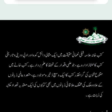
کتب خانہ علامہ شبلی نعمانی حقیقت میں ایک مثالی دانش کدہ اور ادبی ودینی و تاریخی
کتب کا ممتاز ادارہ ہے، جو علمی اقدار کے تحفظ کا علم بردار ہے۔کتب خانے میں
متنوع فنون کی گرانقدر کتب کا ایک وسیع ذخیرہ موجود ہے، متعدد عالمی زبانوں
کے علاوہ ملک کی مختلف علاقائی زبانوں میں بھی کتابوں کی ایک معتد بہ تعداد مکتبہ
کی زینت ہے۔