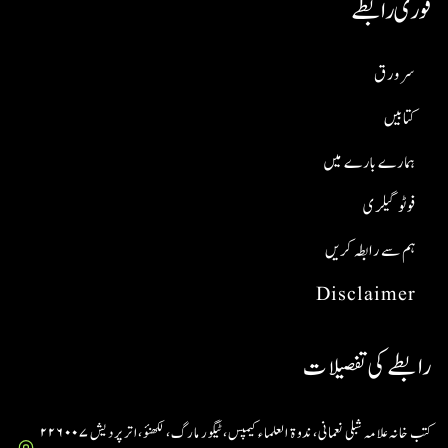
فوری رابطے
سر ورق
کتابیں
ہمارے بارے میں
فوٹو گیلری
ہم سے رابطہ کریں
Disclaimer
رابطے کی تفصیلات
کتب خانہ علامہ شبلی نعمانی، ندوۃ العلماء کیمپس، ٹیگور مارگ، لکھنؤ، اتر پردیش ۲۲۶۰۰۷