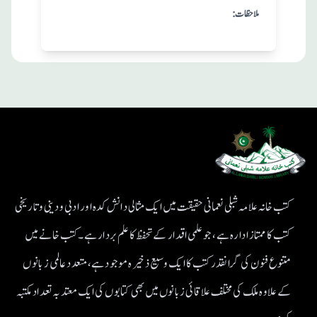
:ملاحظات
کتب خانہ علامہ شبلی نعمانی حقیقت میں ایک مثالی دانش کدہ اور ادبی ودینی و تاریخی
کتب کا ممتاز ادارہ ہے، جو علمی اقدار کے تحفظ کا علم بردار ہے۔کتب خانے میں
متنوع فنون کی گرانقدر کتب کا ایک وسیع ذخیرہ موجود ہے، متعدد عالمی زبانوں
کے علاوہ ملک کی مختلف علاقائی زبانوں میں بھی کتابوں کی ایک معتد بہ تعداد مکتبہ