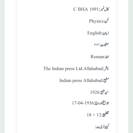
:کال نمبر
C BHA 1091
:فن
Physics
:زبان
English
:صفحات
۲۱۴
:خط
Roman
:ناشر
The Indian press Ltd.Allahabad
:مطبع
Indian press Allahabad
: سن طبع
1926
: تاريخ اندراج
17-04-1936
:تقطيع
18 × 12
:کمپیوٹر ڈیٹ