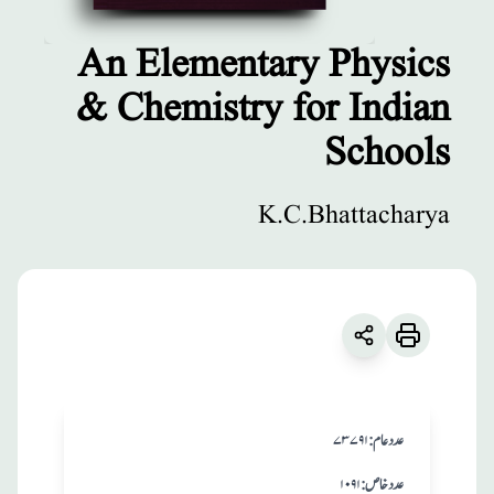
An Elementary Physics
& Chemistry for Indian
مطبوعات
Schools
An Elementary
Physics &
K.C.Bhattacharya
Chemistry for
Indian Schools
زبان
:
English
K.C.Bhattacharya
:عدد عام
۷۳۷۹۱
:عدد خاص
۱۰۹۱