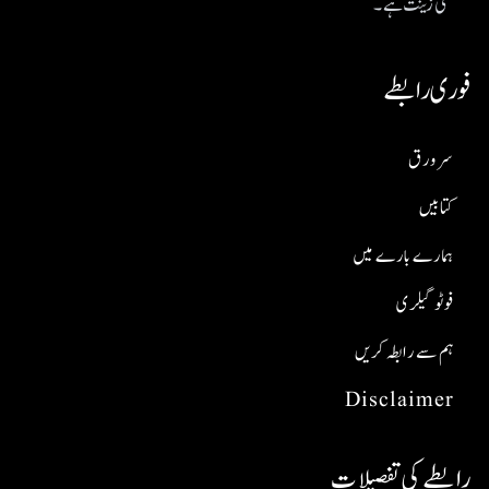
کی زینت ہے۔
فوری رابطے
سر ورق
کتابیں
ہمارے بارے میں
فوٹو گیلری
ہم سے رابطہ کریں
Disclaimer
رابطے کی تفصیلات