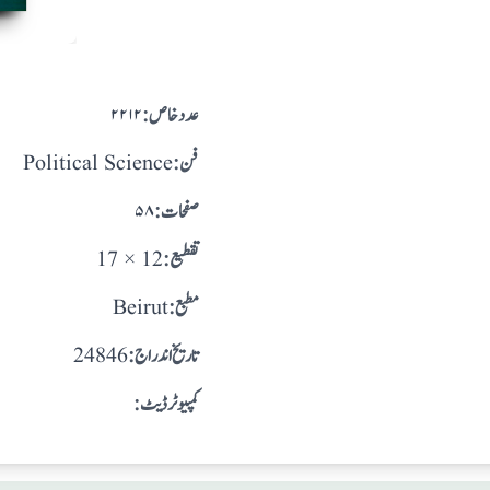
:عدد خاص
۲۲۱۲
:فن
Political Science
:صفحات
۵۸
:تقطيع
17 × 12
:مطبع
Beirut
: تاريخ اندراج
24846
:کمپیوٹر ڈیٹ