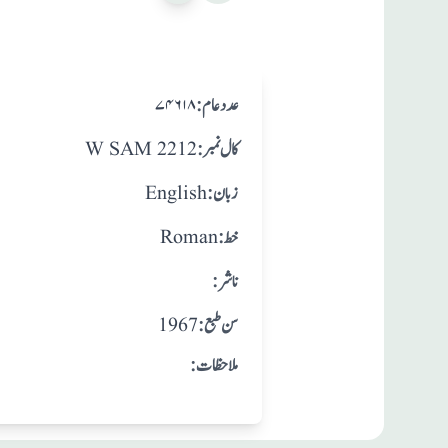
:عدد عام
۷۴۶۱۸
:کال نمبر
W SAM 2212
:زبان
English
:خط
Roman
:ناشر
: سن طبع
1967
:ملاحظات