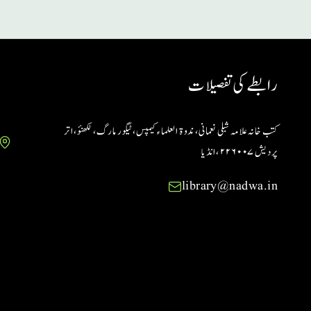
رابطے کی تفصیلات
کتب خانہ علامہ شبلی نعمانی، ندوۃ العلماء کیمپس، ٹیگور مارگ، لکھنؤ، اتر
پردیش ۲۲۶۰۰۷ ،انڈیا
library@nadwa.in