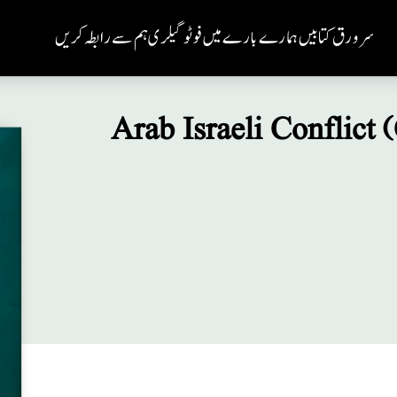
سر ورق
کتابیں
ہمارے بارے میں
فوٹو گیلری
ہم سے رابطہ کریں
Arab Israeli Conflict 