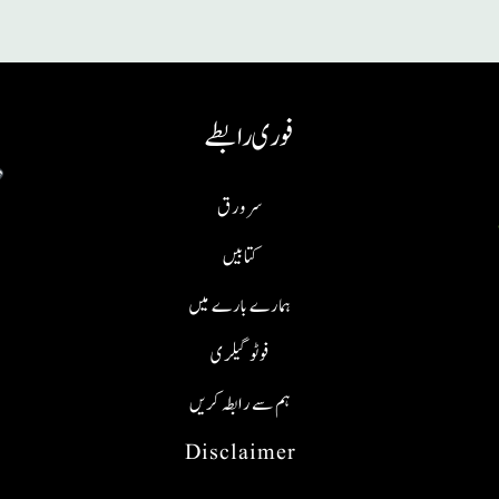
فوری رابطے
سر ورق
کتابیں
ہمارے بارے میں
فوٹو گیلری
ہم سے رابطہ کریں
Disclaimer