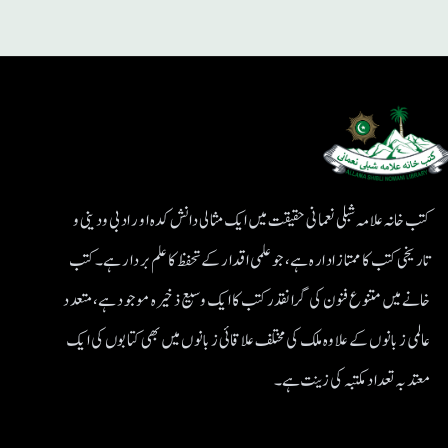
کتب خانہ علامہ شبلی نعمانی حقیقت میں ایک مثالی دانش کدہ اور ادبی ودینی و
تاریخی کتب کا ممتاز ادارہ ہے، جو علمی اقدار کے تحفظ کا علم بردار ہے۔کتب
خانے میں متنوع فنون کی گرانقدر کتب کا ایک وسیع ذخیرہ موجود ہے، متعدد
عالمی زبانوں کے علاوہ ملک کی مختلف علاقائی زبانوں میں بھی کتابوں کی ایک
معتد بہ تعداد مکتبہ کی زینت ہے۔