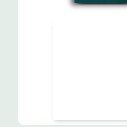
مطبوعات
Arab Israeli
Conflict (Cause &
Effect)
زبان
:
English
Sami Hadawi [SAM]