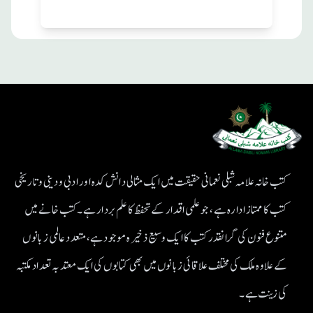
کتب خانہ علامہ شبلی نعمانی حقیقت میں ایک مثالی دانش کدہ اور ادبی ودینی و تاریخی
کتب کا ممتاز ادارہ ہے، جو علمی اقدار کے تحفظ کا علم بردار ہے۔کتب خانے میں
متنوع فنون کی گرانقدر کتب کا ایک وسیع ذخیرہ موجود ہے، متعدد عالمی زبانوں
کے علاوہ ملک کی مختلف علاقائی زبانوں میں بھی کتابوں کی ایک معتد بہ تعداد مکتبہ
کی زینت ہے۔