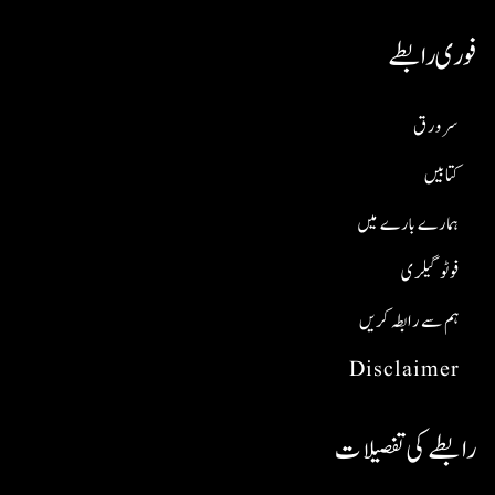
فوری رابطے
سر ورق
کتابیں
ہمارے بارے میں
فوٹو گیلری
ہم سے رابطہ کریں
Disclaimer
رابطے کی تفصیلات