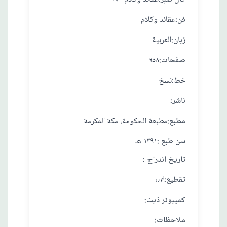
:فن
عقائد وكلام
:زبان
العربية
:صفحات
۶۵۸
:خط
نسخ
:ناشر
:مطبع
مطبعة الحكومة، مكة المكرمة
: سن طبع
١٣٩١ هـ
: تاريخ اندراج
:تقطيع
خورد
:کمپیوٹر ڈیٹ
:ملاحظات