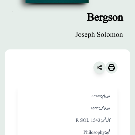
Bergson
مطبوعات
Joseph Solomon
Bergson
زبان
:
English
Joseph Solomon
:عدد عام
۷۴۱۵۹
:عدد خاص
۱۵۴۳
:کال نمبر
R SOL 1543
:فن
Philosophy