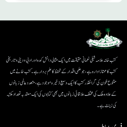
کتب خانہ علامہ شبلی نعمانی حقیقت میں ایک مثالی دانش کدہ اور ادبی ودینی و تاریخی
کتب کا ممتاز ادارہ ہے، جو علمی اقدار کے تحفظ کا علم بردار ہے۔کتب خانے میں
متنوع فنون کی گرانقدر کتب کا ایک وسیع ذخیرہ موجود ہے، متعدد عالمی زبانوں
کے علاوہ ملک کی مختلف علاقائی زبانوں میں بھی کتابوں کی ایک معتد بہ تعداد مکتبہ
کی زینت ہے۔