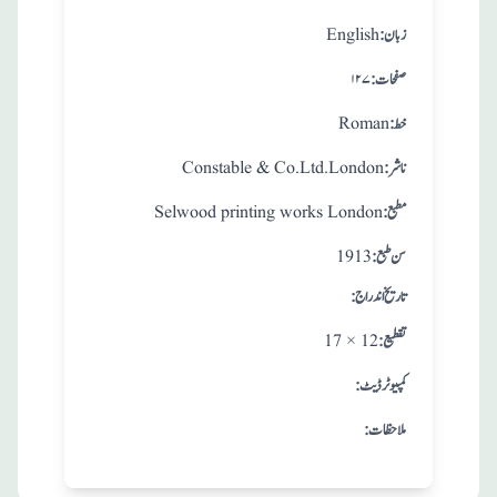
:زبان
English
:صفحات
۱۲۷
:خط
Roman
:ناشر
Constable & Co.Ltd.London
:مطبع
Selwood printing works London
: سن طبع
1913
: تاريخ اندراج
:تقطيع
17 × 12
:کمپیوٹر ڈیٹ
:ملاحظات