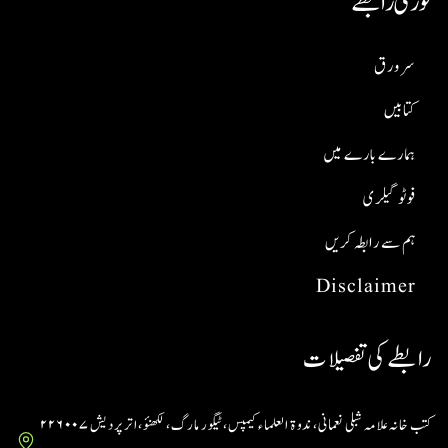
فوری رابطے
سر ورق
کتابیں
ہمارے بارے میں
فوٹو گیلری
ہم سے رابطہ کریں
Disclaimer
رابطے کی تفصیلات
کتب خانہ علامہ شبلی نعمانی، ندوۃ العلماء کیمپس، ٹیگور مارگ، لکھنؤ، اتر پردیش ۲۲۶۰۰۷