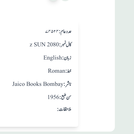
:عدد عام
۷۴۵۲۴
:کال نمبر
z SUN 2080
:زبان
English
:خط
Roman
:ناشر
Jaico Books Bombay
: سن طبع
1956
:ملاحظات