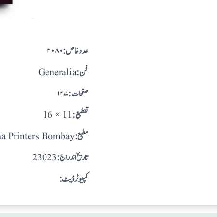
:عدد خاص
۲۰۸۰
:فن
Generalia
:صفحات
۱۲۷
:تقطيع
16 × 11
:مطبع
a Printers Bombay
: تاريخ اندراج
23023
:کمپیوٹر ڈیٹ