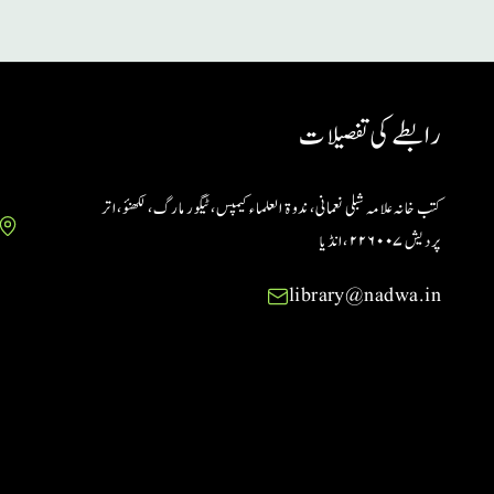
رابطے کی تفصیلات
کتب خانہ علامہ شبلی نعمانی، ندوۃ العلماء کیمپس، ٹیگور مارگ، لکھنؤ، اتر
پردیش ۲۲۶۰۰۷ ،انڈیا
library@nadwa.in