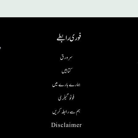
فوری رابطے
سر ورق
کتابیں
ہمارے بارے میں
فوٹو گیلری
ہم سے رابطہ کریں
Disclaimer