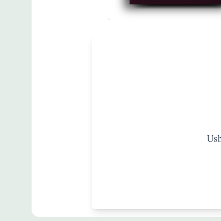
مطبوعات
Book of Facts
زبان
:
English
J.D.Sunthankar
Ush