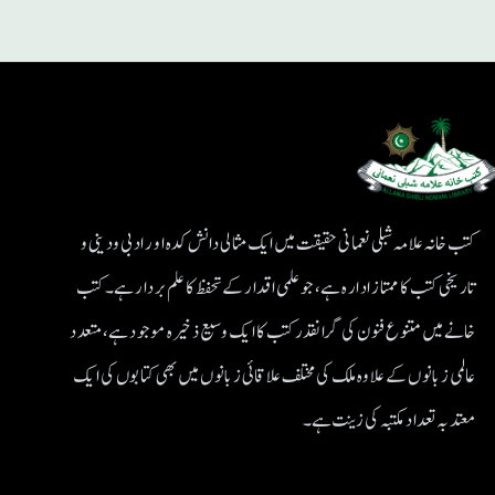
کتب خانہ علامہ شبلی نعمانی حقیقت میں ایک مثالی دانش کدہ اور ادبی ودینی و
تاریخی کتب کا ممتاز ادارہ ہے، جو علمی اقدار کے تحفظ کا علم بردار ہے۔کتب
خانے میں متنوع فنون کی گرانقدر کتب کا ایک وسیع ذخیرہ موجود ہے، متعدد
عالمی زبانوں کے علاوہ ملک کی مختلف علاقائی زبانوں میں بھی کتابوں کی ایک
معتد بہ تعداد مکتبہ کی زینت ہے۔