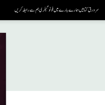
سر ورق
کتابیں
ہمارے بارے میں
فوٹو گیلری
ہم سے رابطہ کریں