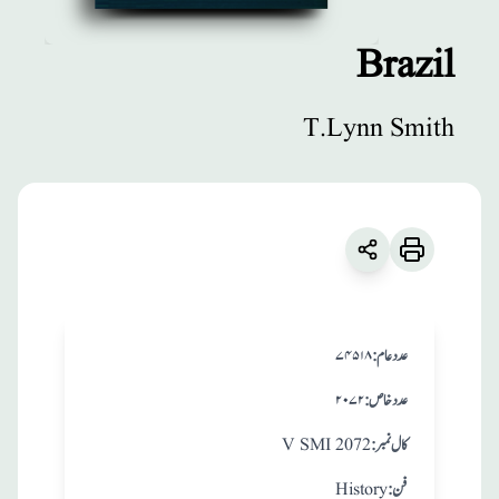
Brazil
مطبوعات
T.Lynn Smith
Brazil
زبان
:
English
T.Lynn Smith
:عدد عام
۷۴۵۱۸
:عدد خاص
۲۰۷۲
:کال نمبر
V SMI 2072
:فن
History