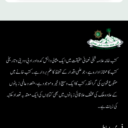
کتب خانہ علامہ شبلی نعمانی حقیقت میں ایک مثالی دانش کدہ اور ادبی ودینی و تاریخی
کتب کا ممتاز ادارہ ہے، جو علمی اقدار کے تحفظ کا علم بردار ہے۔کتب خانے میں
متنوع فنون کی گرانقدر کتب کا ایک وسیع ذخیرہ موجود ہے، متعدد عالمی زبانوں
کے علاوہ ملک کی مختلف علاقائی زبانوں میں بھی کتابوں کی ایک معتد بہ تعداد مکتبہ
کی زینت ہے۔