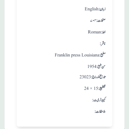
:زبان
English
:صفحات
۷۰۴
:خط
Roman
:ناشر
:مطبع
Franklin press Louisiana
: سن طبع
1954
: تاريخ اندراج
23023
:تقطيع
24 × 15
:کمپیوٹر ڈیٹ
:ملاحظات