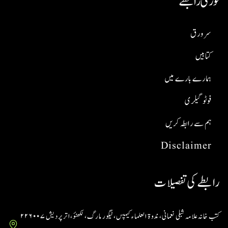
فوری رابطے
سر ورق
کتابیں
ہمارے بارے میں
فوٹو گیلری
ہم سے رابطہ کریں
Disclaimer
رابطے کی تفصیلات
کتب خانہ علامہ شبلی نعمانی، ندوۃ العلماء کیمپس، ٹیگور مارگ، لکھنؤ، اتر پردیش ۲۲۶۰۰۷