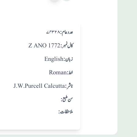
:عدد عام
۷۴۳۲۸
:کال نمبر
Z ANO 1772
:زبان
English
:خط
Roman
:ناشر
J.W.Purcell Calcutta
: سن طبع
:ملاحظات