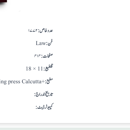
:عدد خاص
۱۷۷۲
:فن
Law
:صفحات
۴۱۴
:تقطيع
18 × 11
:مطبع
ng press Calcutta+
: تاريخ اندراج
:کمپیوٹر ڈیٹ