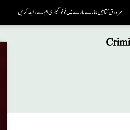
سر ورق
کتابیں
ہمارے بارے میں
فوٹو گیلری
ہم سے رابطہ کریں
Crimi