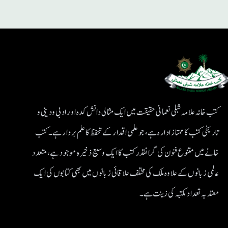
کتب خانہ علامہ شبلی نعمانی حقیقت میں ایک مثالی دانش کدہ اور ادبی ودینی و
تاریخی کتب کا ممتاز ادارہ ہے، جو علمی اقدار کے تحفظ کا علم بردار ہے۔کتب
خانے میں متنوع فنون کی گرانقدر کتب کا ایک وسیع ذخیرہ موجود ہے، متعدد
عالمی زبانوں کے علاوہ ملک کی مختلف علاقائی زبانوں میں بھی کتابوں کی ایک
معتد بہ تعداد مکتبہ کی زینت ہے۔