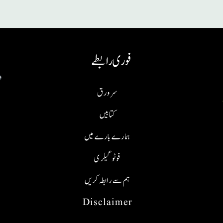
فوری رابطے
سر ورق
کتابیں
ہمارے بارے میں
فوٹو گیلری
ہم سے رابطہ کریں
Disclaimer