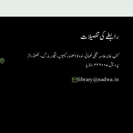
رابطے کی تفصیلات
کتب خانہ علامہ شبلی نعمانی، ندوۃ العلماء کیمپس، ٹیگور مارگ، لکھنؤ، اتر
پردیش ۲۲۶۰۰۷ ،انڈیا
library@nadwa.in