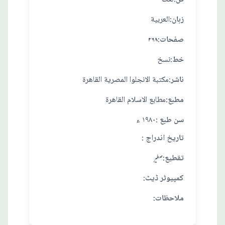
:زبان
العربية
:صفحات
۲۶۸
:خط
نسخ
:ناشر
مكتبة الانجلوا المصرية القاهرة
:مطبع
مطابع الاسلام القاهرة
: سن طبع
١٩٨٠ ء
: تاريخ اندراج
:تقطيع
صغير
:کمپیوٹر ڈیٹ
:ملاحظات