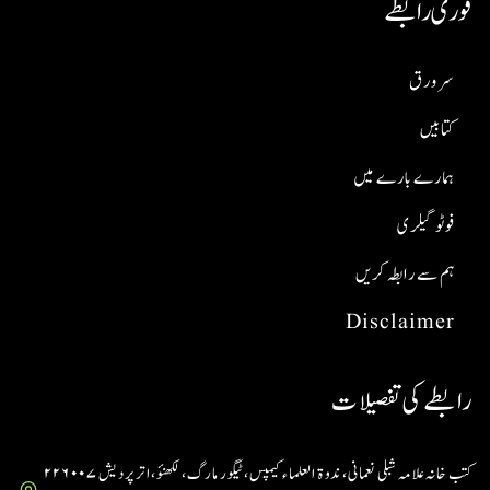
فوری رابطے
سر ورق
کتابیں
ہمارے بارے میں
فوٹو گیلری
ہم سے رابطہ کریں
Disclaimer
رابطے کی تفصیلات
کتب خانہ علامہ شبلی نعمانی، ندوۃ العلماء کیمپس، ٹیگور مارگ، لکھنؤ، اتر پردیش ۲۲۶۰۰۷