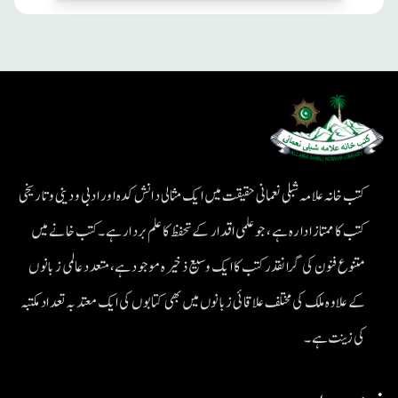
کتب خانہ علامہ شبلی نعمانی حقیقت میں ایک مثالی دانش کدہ اور ادبی ودینی و تاریخی
کتب کا ممتاز ادارہ ہے، جو علمی اقدار کے تحفظ کا علم بردار ہے۔کتب خانے میں
متنوع فنون کی گرانقدر کتب کا ایک وسیع ذخیرہ موجود ہے، متعدد عالمی زبانوں
کے علاوہ ملک کی مختلف علاقائی زبانوں میں بھی کتابوں کی ایک معتد بہ تعداد مکتبہ
کی زینت ہے۔