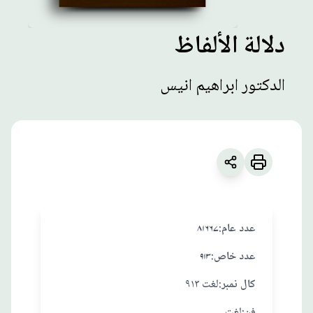
دلالة الألفاظ
مطبوعات
الدكتور ابراهيم انيس
دلالة الألفاظ
زبان
:
العربية
الدكتور ابراهيم انيس
:عدد عام
۸۱۶۶۷
:عدد خاص
۹۱۳
:کال نمبر
لغت ٩١٣
:فن
لغت