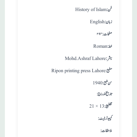
:فن
History of Islam
:زبان
English
:صفحات
۲۹۴
:خط
Roman
:ناشر
Mohd.Ashraf Lahore
:مطبع
Ripon printing press Lahore
: سن طبع
1940
: تاريخ اندراج
:تقطيع
21 × 13
:کمپیوٹر ڈیٹ
:ملاحظات