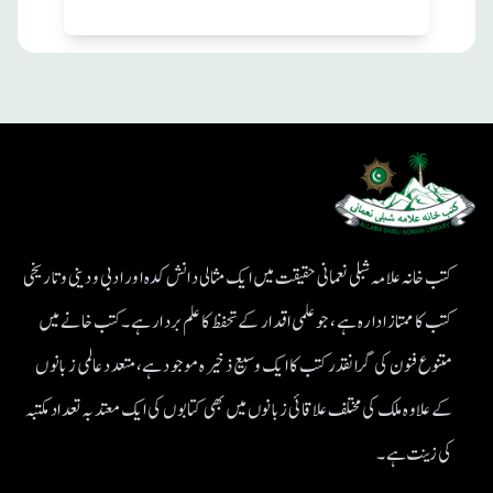
کتب خانہ علامہ شبلی نعمانی حقیقت میں ایک مثالی دانش کدہ اور ادبی ودینی و تاریخی
کتب کا ممتاز ادارہ ہے، جو علمی اقدار کے تحفظ کا علم بردار ہے۔کتب خانے میں
متنوع فنون کی گرانقدر کتب کا ایک وسیع ذخیرہ موجود ہے، متعدد عالمی زبانوں
کے علاوہ ملک کی مختلف علاقائی زبانوں میں بھی کتابوں کی ایک معتد بہ تعداد مکتبہ
کی زینت ہے۔