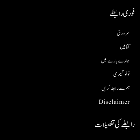
فوری رابطے
سر ورق
کتابیں
ہمارے بارے میں
فوٹو گیلری
ہم سے رابطہ کریں
Disclaimer
رابطے کی تفصیلات