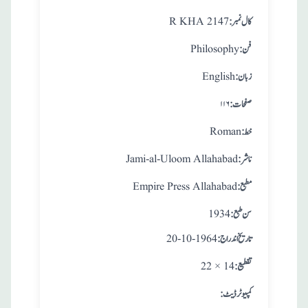
:کال نمبر
R KHA 2147
:فن
Philosophy
:زبان
English
:صفحات
۱۱۶
:خط
Roman
:ناشر
Jami-al-Uloom Allahabad
:مطبع
Empire Press Allahabad
: سن طبع
1934
: تاريخ اندراج
20-10-1964
:تقطيع
22 × 14
:کمپیوٹر ڈیٹ