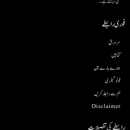
کی زینت ہے۔
فوری رابطے
سر ورق
کتابیں
ہمارے بارے میں
فوٹو گیلری
ہم سے رابطہ کریں
Disclaimer
رابطے کی تفصیلات