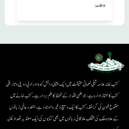
:ملاحظات
کتب خانہ علامہ شبلی نعمانی حقیقت میں ایک مثالی دانش کدہ اور ادبی ودینی و تاریخی
کتب کا ممتاز ادارہ ہے، جو علمی اقدار کے تحفظ کا علم بردار ہے۔کتب خانے میں
متنوع فنون کی گرانقدر کتب کا ایک وسیع ذخیرہ موجود ہے، متعدد عالمی زبانوں
کے علاوہ ملک کی مختلف علاقائی زبانوں میں بھی کتابوں کی ایک معتد بہ تعداد مکتبہ