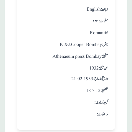
:زبان
English
:صفحات
۲۶۳
:خط
Roman
:ناشر
K.&J.Cooper Bombay
:مطبع
Athenaeum press Bombay
: سن طبع
1932
: تاريخ اندراج
21-02-1933
:تقطيع
18 × 12
:کمپیوٹر ڈیٹ
:ملاحظات