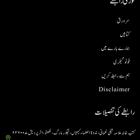
فوری رابطے
سر ورق
کتابیں
ہمارے بارے میں
فوٹو گیلری
ہم سے رابطہ کریں
Disclaimer
رابطے کی تفصیلات
کتب خانہ علامہ شبلی نعمانی، ندوۃ العلماء کیمپس، ٹیگور مارگ، لکھنؤ، اتر پردیش ۲۲۶۰۰۷