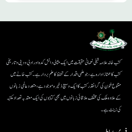
کتب خانہ علامہ شبلی نعمانی حقیقت میں ایک مثالی دانش کدہ اور ادبی ودینی و تاریخی
کتب کا ممتاز ادارہ ہے، جو علمی اقدار کے تحفظ کا علم بردار ہے۔کتب خانے میں
متنوع فنون کی گرانقدر کتب کا ایک وسیع ذخیرہ موجود ہے، متعدد عالمی زبانوں
کے علاوہ ملک کی مختلف علاقائی زبانوں میں بھی کتابوں کی ایک معتد بہ تعداد مکتبہ
کی زینت ہے۔