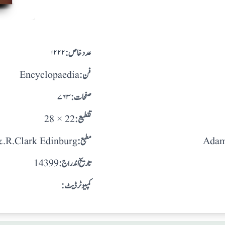
:عدد خاص
۱۲۲۲
:فن
Encyclopaedia
:صفحات
۷۶۳
:تقطيع
28 × 22
Adam
:مطبع
.R.Clark Edinburg
: تاريخ اندراج
14399
:کمپیوٹر ڈیٹ