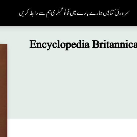
سر ورق
کتابیں
ہمارے بارے میں
فوٹو گیلری
ہم سے رابطہ کریں
Encyclopedia Britannica