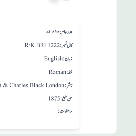
:عدد عام
۷۳۸۹۸
:کال نمبر
R/K BRI 1222
:زبان
English
:خط
Roman
:ناشر
 & Charles Black London
: سن طبع
1875
:ملاحظات