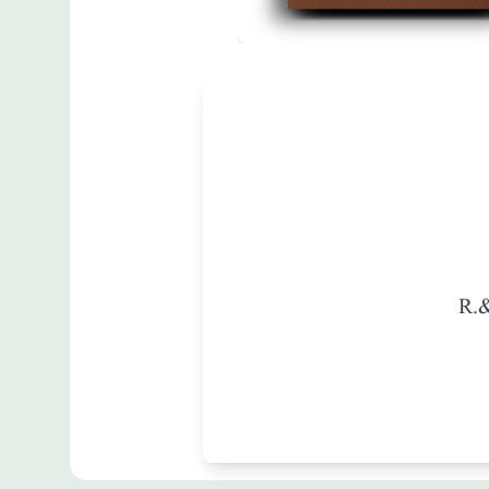
مطبوعات
Encyclopedia
Britannica Ninth
Edition - Vol. II
R.&
زبان
:
English
Britanica