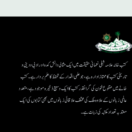
کتب خانہ علامہ شبلی نعمانی حقیقت میں ایک مثالی دانش کدہ اور ادبی ودینی و
تاریخی کتب کا ممتاز ادارہ ہے، جو علمی اقدار کے تحفظ کا علم بردار ہے۔کتب
خانے میں متنوع فنون کی گرانقدر کتب کا ایک وسیع ذخیرہ موجود ہے، متعدد
عالمی زبانوں کے علاوہ ملک کی مختلف علاقائی زبانوں میں بھی کتابوں کی ایک
معتد بہ تعداد مکتبہ کی زینت ہے۔