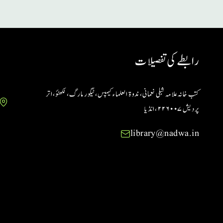
رابطے کی تفصیلات
کتب خانہ علامہ شبلی نعمانی، ندوۃ العلماء کیمپس، ٹیگور مارگ، لکھنؤ، اتر
پردیش ۲۲۶۰۰۷ ،انڈیا
library@nadwa.in