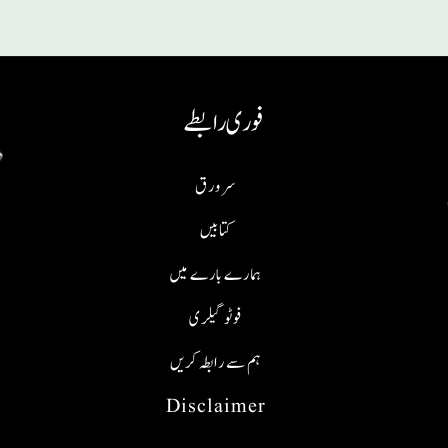
فوری رابطے
سر ورق
کتابیں
ہمارے بارے میں
فوٹو گیلری
ہم سے رابطہ کریں
Disclaimer