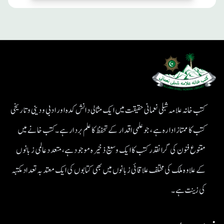
کتب خانہ علامہ شبلی نعمانی حقیقت میں ایک مثالی دانش کدہ اور ادبی ودینی و تاریخی
کتب کا ممتاز ادارہ ہے، جو علمی اقدار کے تحفظ کا علم بردار ہے۔کتب خانے میں
متنوع فنون کی گرانقدر کتب کا ایک وسیع ذخیرہ موجود ہے، متعدد عالمی زبانوں
کے علاوہ ملک کی مختلف علاقائی زبانوں میں بھی کتابوں کی ایک معتد بہ تعداد مکتبہ
کی زینت ہے۔