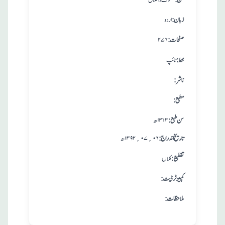
:فن
تصوف و اخلاق
:زبان
اردو
:صفحات
۲۷۶
:خط
ٹائپ
:ناشر
:مطبع
: سن طبع
۱۳۱۳ ھ
: تاريخ اندراج
۰۶؍۰۷؍۱۳۹۲ ھ
:تقطيع
کلاں
:کمپیوٹر ڈیٹ
:ملاحظات