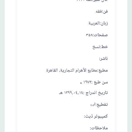
:فن
فقه
:زبان
العربية
:صفحات
۳۵۸
:خط
نسخ
:ناشر
:مطبع
مطابع الأهرام التجارية، القاهرة
: سن طبع
١٩٧٢ ء
: تاريخ اندراج
١٤؍٠٤؍١٣٩٩ هـ
:تقطيع
خورد
:کمپیوٹر ڈیٹ
:ملاحظات