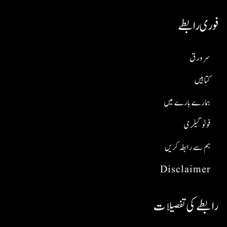
فوری رابطے
سر ورق
کتابیں
ہمارے بارے میں
فوٹو گیلری
ہم سے رابطہ کریں
Disclaimer
رابطے کی تفصیلات