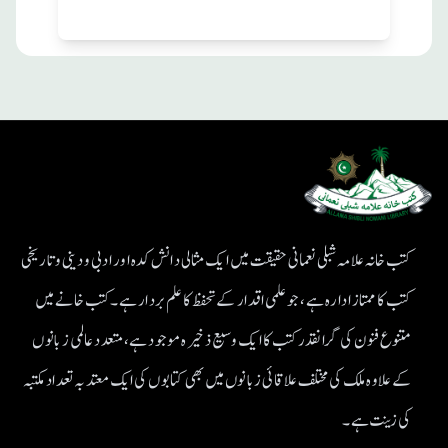
کتب خانہ علامہ شبلی نعمانی حقیقت میں ایک مثالی دانش کدہ اور ادبی ودینی و تاریخی
کتب کا ممتاز ادارہ ہے، جو علمی اقدار کے تحفظ کا علم بردار ہے۔کتب خانے میں
متنوع فنون کی گرانقدر کتب کا ایک وسیع ذخیرہ موجود ہے، متعدد عالمی زبانوں
کے علاوہ ملک کی مختلف علاقائی زبانوں میں بھی کتابوں کی ایک معتد بہ تعداد مکتبہ
کی زینت ہے۔