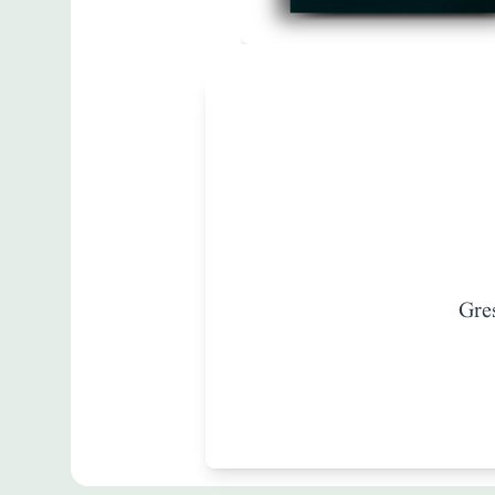
مطبوعات
Hindustan Under
Free Lances
زبان
:
English
Gre
H.A.Keene