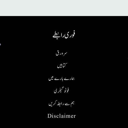
فوری رابطے
سر ورق
کتابیں
ہمارے بارے میں
فوٹو گیلری
ہم سے رابطہ کریں
Disclaimer