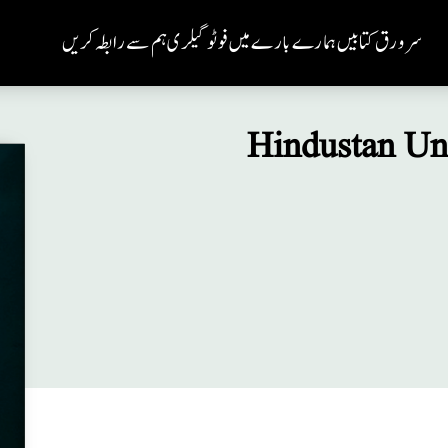
سر ورق
کتابیں
ہمارے بارے میں
فوٹو گیلری
ہم سے رابطہ کریں
Hindustan Un