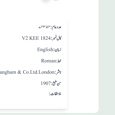
:عدد عام
۷۴۳۵۴
:کال نمبر
V2 KEE 1824
:زبان
English
:خط
Roman
:ناشر
angham & Co.Ltd.London
: سن طبع
1907
:ملاحظات