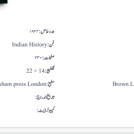
:عدد خاص
۱۸۲۴
:فن
Indian History
:صفحات
۲۳۰
:تقطيع
22 × 14
Brown L
:مطبع
sham press London
: تاريخ اندراج
:کمپیوٹر ڈیٹ