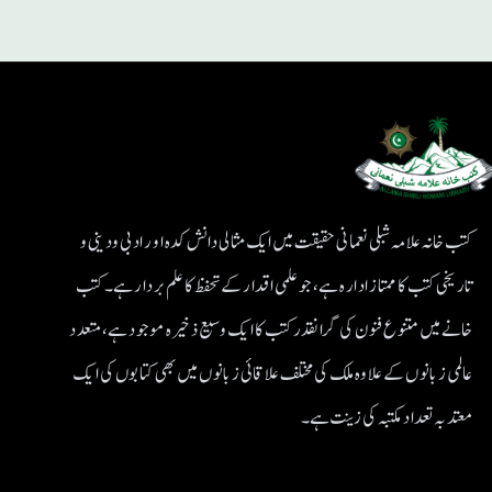
کتب خانہ علامہ شبلی نعمانی حقیقت میں ایک مثالی دانش کدہ اور ادبی ودینی و
تاریخی کتب کا ممتاز ادارہ ہے، جو علمی اقدار کے تحفظ کا علم بردار ہے۔کتب
خانے میں متنوع فنون کی گرانقدر کتب کا ایک وسیع ذخیرہ موجود ہے، متعدد
عالمی زبانوں کے علاوہ ملک کی مختلف علاقائی زبانوں میں بھی کتابوں کی ایک
معتد بہ تعداد مکتبہ کی زینت ہے۔