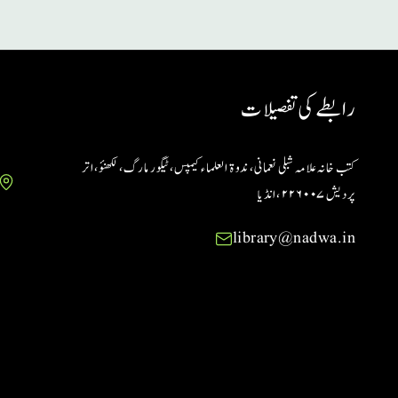
رابطے کی تفصیلات
کتب خانہ علامہ شبلی نعمانی، ندوۃ العلماء کیمپس، ٹیگور مارگ، لکھنؤ، اتر
پردیش ۲۲۶۰۰۷ ،انڈیا
library@nadwa.in