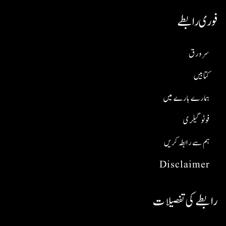
فوری رابطے
سر ورق
کتابیں
ہمارے بارے میں
فوٹو گیلری
ہم سے رابطہ کریں
Disclaimer
رابطے کی تفصیلات