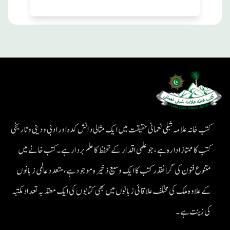
کتب خانہ علامہ شبلی نعمانی حقیقت میں ایک مثالی دانش کدہ اور ادبی ودینی و تاریخی
کتب کا ممتاز ادارہ ہے، جو علمی اقدار کے تحفظ کا علم بردار ہے۔کتب خانے میں
متنوع فنون کی گرانقدر کتب کا ایک وسیع ذخیرہ موجود ہے، متعدد عالمی زبانوں
کے علاوہ ملک کی مختلف علاقائی زبانوں میں بھی کتابوں کی ایک معتد بہ تعداد مکتبہ
کی زینت ہے۔