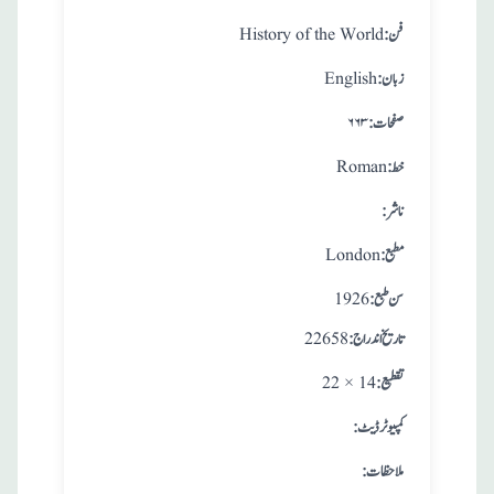
:فن
History of the World
:زبان
English
:صفحات
۶۶۳
:خط
Roman
:ناشر
:مطبع
London
: سن طبع
1926
: تاريخ اندراج
22658
:تقطيع
22 × 14
:کمپیوٹر ڈیٹ
:ملاحظات