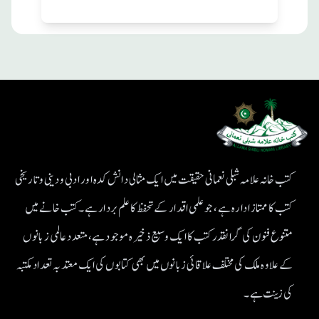
کتب خانہ علامہ شبلی نعمانی حقیقت میں ایک مثالی دانش کدہ اور ادبی ودینی و تاریخی
کتب کا ممتاز ادارہ ہے، جو علمی اقدار کے تحفظ کا علم بردار ہے۔کتب خانے میں
متنوع فنون کی گرانقدر کتب کا ایک وسیع ذخیرہ موجود ہے، متعدد عالمی زبانوں
کے علاوہ ملک کی مختلف علاقائی زبانوں میں بھی کتابوں کی ایک معتد بہ تعداد مکتبہ
کی زینت ہے۔