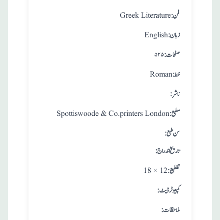
:فن
Greek Literature
:زبان
English
:صفحات
۵۲۵
:خط
Roman
:ناشر
:مطبع
Spottiswoode & Co.printers London
: سن طبع
: تاريخ اندراج
:تقطيع
18 × 12
:کمپیوٹر ڈیٹ
:ملاحظات