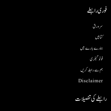
فوری رابطے
سر ورق
کتابیں
ہمارے بارے میں
فوٹو گیلری
ہم سے رابطہ کریں
Disclaimer
رابطے کی تفصیلات