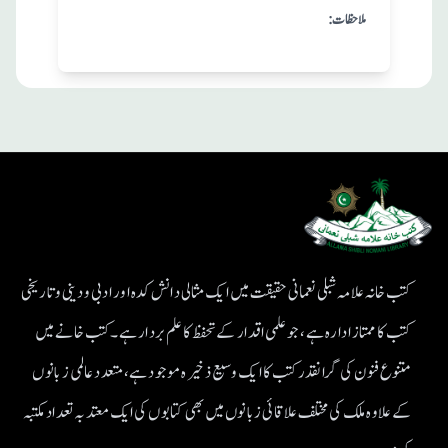
:ملاحظات
کتب خانہ علامہ شبلی نعمانی حقیقت میں ایک مثالی دانش کدہ اور ادبی ودینی و تاریخی
کتب کا ممتاز ادارہ ہے، جو علمی اقدار کے تحفظ کا علم بردار ہے۔کتب خانے میں
متنوع فنون کی گرانقدر کتب کا ایک وسیع ذخیرہ موجود ہے، متعدد عالمی زبانوں
کے علاوہ ملک کی مختلف علاقائی زبانوں میں بھی کتابوں کی ایک معتد بہ تعداد مکتبہ