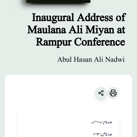
Inaugural Address of
Maulana Ali Miyan at
مطبوعات
Rampur Conference
Inaugural
Address of
Abul Hasan Ali Nadwi
Maulana Ali
Miyan at
Rampur
Conference
زبان
:
English
Abul Hasan Ali Nadwi
:عدد عام
۷۴۶۰۷
:عدد خاص
۲۱۹۳