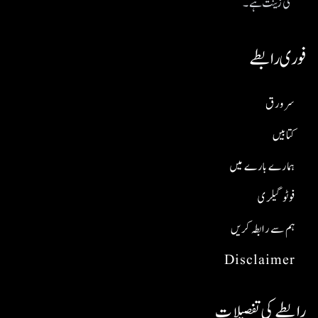
کی زینت ہے۔
فوری رابطے
سر ورق
کتابیں
ہمارے بارے میں
فوٹو گیلری
ہم سے رابطہ کریں
Disclaimer
رابطے کی تفصیلات