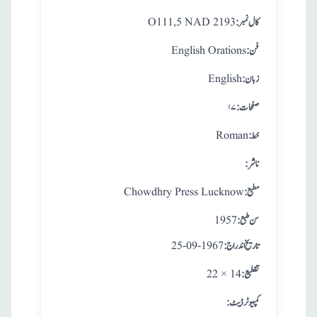
:کال نمبر
O111,5 NAD 2193
:فن
English Orations
:زبان
English
:صفحات
۱۷
:خط
Roman
:ناشر
:مطبع
Chowdhry Press Lucknow
: سن طبع
1957
: تاريخ اندراج
25-09-1967
:تقطيع
22 × 14
:کمپیوٹر ڈیٹ