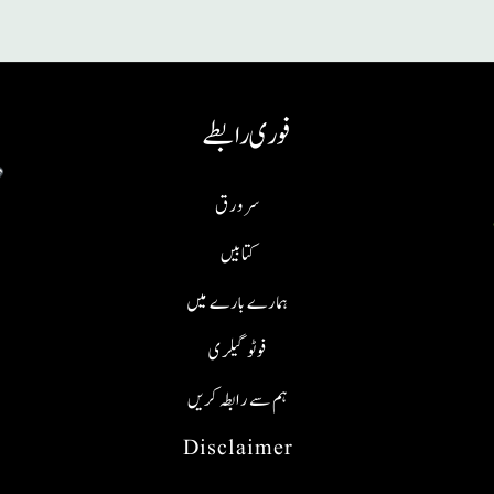
فوری رابطے
سر ورق
کتابیں
ہمارے بارے میں
فوٹو گیلری
ہم سے رابطہ کریں
Disclaimer