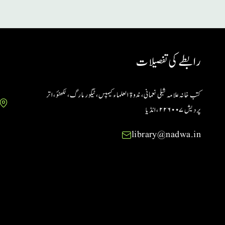
رابطے کی تفصیلات
کتب خانہ علامہ شبلی نعمانی، ندوۃ العلماء کیمپس، ٹیگور مارگ، لکھنؤ، اتر
پردیش ۲۲۶۰۰۷ ،انڈیا
library@nadwa.in