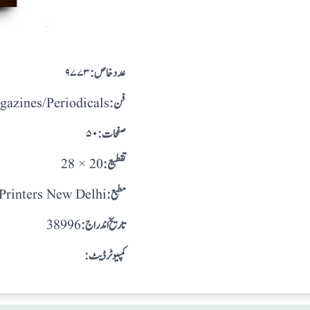
:عدد خاص
۹۷۷۳
:فن
gazines/Periodicals
:صفحات
۵۰
:تقطيع
28 × 20
:مطبع
 Printers New Delhi
: تاريخ اندراج
38996
:کمپیوٹر ڈیٹ