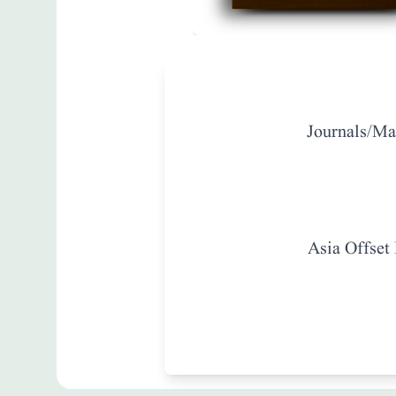
مطبوعات
Inter Religious
Journals/Ma
Dialogue Feb.
2000 Vol. III, No.
1
Asia Offset
زبان
:
English
A.R.Giri