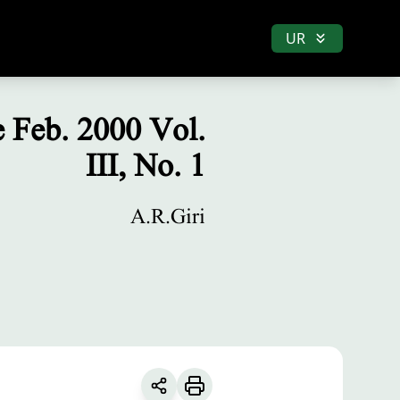
UR
e Feb. 2000 Vol.
III, No. 1
A.R.Giri