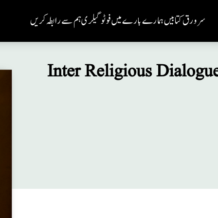
سر ورق
کتابیں
ہمارے بارے میں
فوٹو گیلری
ہم سے رابطہ کریں
Inter Religious Dialogu