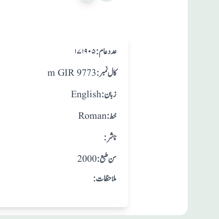
:عدد عام
۱۷۱۹۰۵
:کال نمبر
m GIR 9773
:زبان
English
:خط
Roman
:ناشر
: سن طبع
2000
:ملاحظات