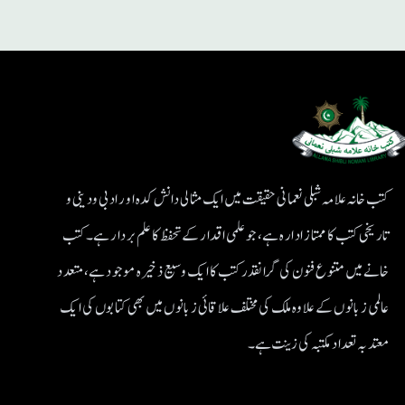
کتب خانہ علامہ شبلی نعمانی حقیقت میں ایک مثالی دانش کدہ اور ادبی ودینی و
تاریخی کتب کا ممتاز ادارہ ہے، جو علمی اقدار کے تحفظ کا علم بردار ہے۔کتب
خانے میں متنوع فنون کی گرانقدر کتب کا ایک وسیع ذخیرہ موجود ہے، متعدد
عالمی زبانوں کے علاوہ ملک کی مختلف علاقائی زبانوں میں بھی کتابوں کی ایک
معتد بہ تعداد مکتبہ کی زینت ہے۔