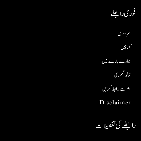
فوری رابطے
سر ورق
کتابیں
ہمارے بارے میں
فوٹو گیلری
ہم سے رابطہ کریں
Disclaimer
رابطے کی تفصیلات