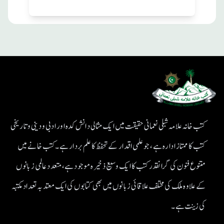
کتب خانہ علامہ شبلی نعمانی حقیقت میں ایک مثالی دانش کدہ اور ادبی ودینی و تاریخی
کتب کا ممتاز ادارہ ہے، جو علمی اقدار کے تحفظ کا علم بردار ہے۔کتب خانے میں
متنوع فنون کی گرانقدر کتب کا ایک وسیع ذخیرہ موجود ہے، متعدد عالمی زبانوں
کے علاوہ ملک کی مختلف علاقائی زبانوں میں بھی کتابوں کی ایک معتد بہ تعداد مکتبہ
کی زینت ہے۔